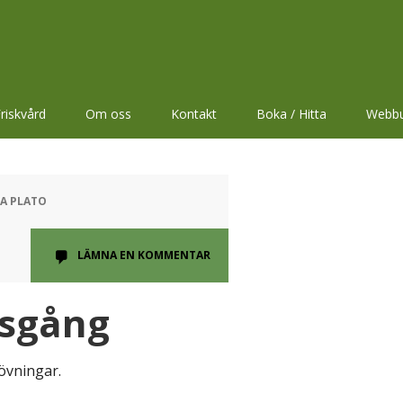
riskvård
Om oss
Kontakt
Boka / Hitta
Webbu
NA PLATO
LÄMNA EN KOMMENTAR
ssgång
övningar.