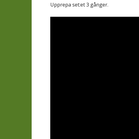
Upprepa set:et 3 gånger.