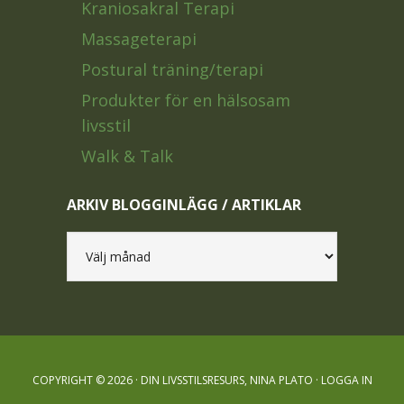
Kraniosakral Terapi
Massageterapi
Postural träning/terapi
Produkter för en hälsosam
livsstil
Walk & Talk
ARKIV BLOGGINLÄGG / ARTIKLAR
Arkiv
blogginlägg
/
artiklar
COPYRIGHT © 2026 · DIN LIVSSTILSRESURS, NINA PLATO ·
LOGGA IN