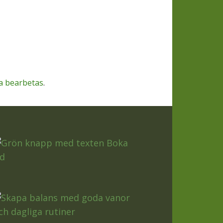
a bearbetas
.