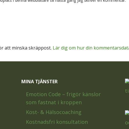
plats i denna webbläsare till nästa gång jag skriver en kommentar.
r att minska skräppost.
Lär dig om hur din kommentarsdat
MINA TJÄNSTER
Emotion Code – frigör känslor
som fastnat i kroppen
Kost- & Hälsocoaching
Kostnadsfri konsultation