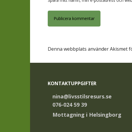
Spara mitt namn, min e-postadress och webb
Denna webbplats använder Akismet fö
Footer
KONTAKTUPPGIFTER
nina@livsstilsresurs.se
076-024 59 39
Mottagning i Helsingborg