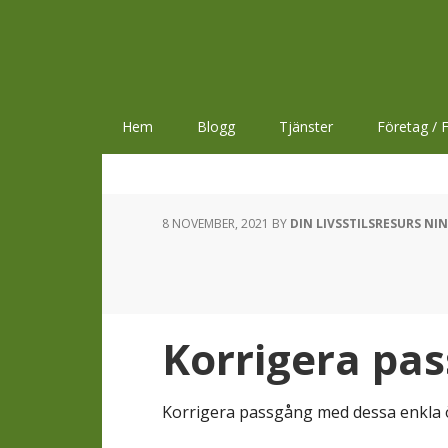
Hoppa
Hoppa
Hoppa
till
till
till
huvudnavigering
huvudinnehåll
sidfot
Hem
Blogg
Tjänster
Företag / F
8 NOVEMBER, 2021
BY
DIN LIVSSTILSRESURS NI
Korrigera pa
Korrigera passgång med dessa enkla 