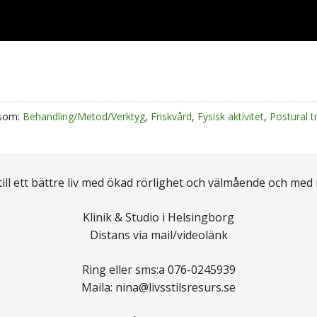
som:
Behandling/Metod/Verktyg
,
Friskvård
,
Fysisk aktivitet
,
Postural t
 till ett bättre liv med ökad rörlighet och välmående och med
Klinik & Studio i Helsingborg
Distans via mail/videolänk
Ring eller sms:a 076-0245939
Maila: nina@livsstilsresurs.se