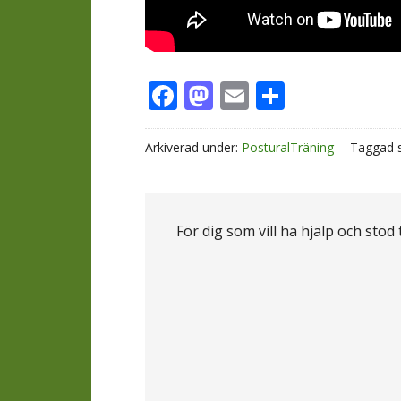
Facebook
Mastodon
Email
Dela
Arkiverad under:
PosturalTräning
Taggad 
För dig som vill ha hjälp och stöd