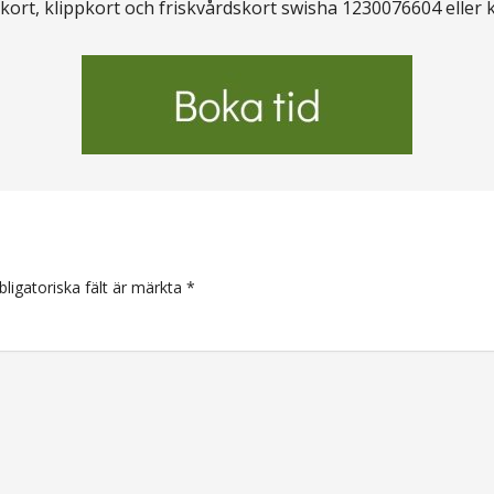
kort, klippkort och friskvårdskort swisha 1230076604 eller 
arer
bligatoriska fält är märkta
*