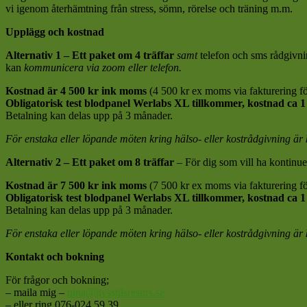
vi igenom återhämtning från stress, sömn, rörelse och träning m.m.
Upplägg och kostnad
Alternativ 1 – Ett paket om 4 träffar
samt
telefon och sms rådgivnin
kan
kommunicera via zoom eller telefon.
Kostnad är 4 500 kr ink moms
(4 500 kr ex moms via fakturering fö
Obligatorisk test blodpanel Werlabs XL tillkommer, kostnad ca 1
Betalning kan delas upp på 3 månader.
För enstaka eller löpande möten kring hälso- eller kostrådgivning är
Alternativ 2 – Ett paket om 8 träffar
– För dig som vill ha kontinu
Kostnad är 7 500 kr ink moms
(7 500 kr ex moms via fakturering fö
Obligatorisk test blodpanel Werlabs XL tillkommer, kostnad ca 1
Betalning kan delas upp på 3 månader.
För enstaka eller löpande möten kring hälso- eller kostrådgivning är
Kontakt och bokning
För frågor och bokning;
– maila mig –
nina@livsstilsresurs.se
– eller ring 076-024 59 39