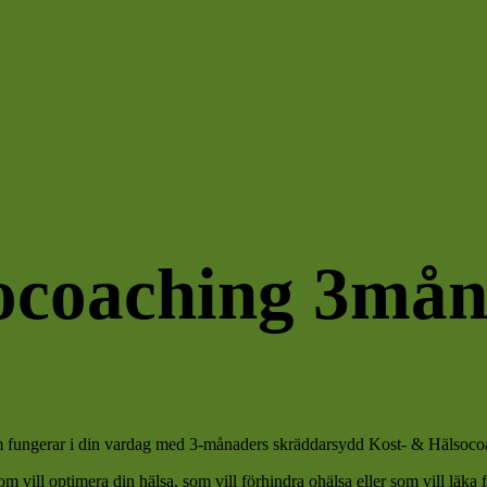
socoaching 3må
som fungerar i din vardag med 3-månaders skräddarsydd Kost- & Hälsoco
ll optimera din hälsa, som vill förhindra ohälsa eller som vill läka frå