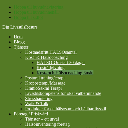
Hoppa till huvudnavigering
Hoppa till huvudinnehåll
Hoppa till sidfot
Din LivsstilsResurs
Hem
Blogg
Tjänster
Kostnadsfritt HÄLSOsamtal
Kost- & Hälsocoaching
HÄLSO-Omstart 30 dagar
Kostrådgivning
Kost- och Hälsocoaching 3mån
Postural träning/terapi
Kroppsterapi/Massage
KranioSakral Terapi
Livsstilskompetens för ökat välbefinnande
Stresshantering
Walk & Talk
Produkter för en hälsosam och hållbar livsstil
Företag / Friskvård
Tjänster – ett urval
Hälsoinventering företag