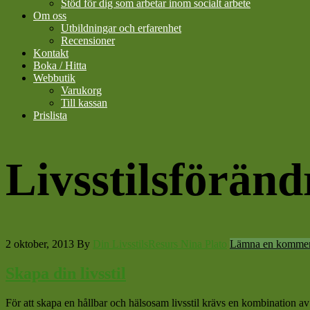
Stöd för dig som arbetar inom socialt arbete
Om oss
Utbildningar och erfarenhet
Recensioner
Kontakt
Boka / Hitta
Webbutik
Varukorg
Till kassan
Prislista
Livsstilsföränd
2 oktober, 2013
By
Din LivsstilsResurs Nina Plato
Lämna en kommen
Skapa din livsstil
För att skapa en hållbar och hälsosam livsstil krävs en kombination av