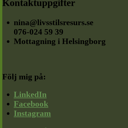
Footer
Kontaktuppgifter
nina@livsstilsresurs.se
076-024 59 39
Mottagning i Helsingborg
Följ mig på:
LinkedIn
Facebook
Instagram