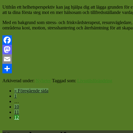
Utifrån ett helhetsperspektiv kan jag hjälpa dig att lägga grunden för en
att ta dina första steg mot en mer hälsosam och tillfredsställande varda
Med en bakgrund som stress- och friskvårdsterapeut, resursvägledare, 
områdena kost, motion, stresshantering och återhämtning för att skapa b
Facebook
Mastodon
Email
Dela
Arkiverad under:
Nyheter
Taggad som:
Livsstilsförändring
Go
«
Föregående sida
Sida
to
1
Interimistiska
…
sidor
Sida
10
utelämnas
Sida
11
Sida
12