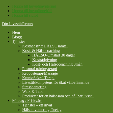
Hoppa till huvudnavigering
Hoppa till huvudinnehåll
Hoppa till sidfot
Din LivsstilsResurs
Hem
Blogg
Tjänster
Kostnadsfritt HÄLSOsamtal
Kost- & Hälsocoaching
HÄLSO-Omstart 30 dagar
Kostrådgivning
Kost- och Hälsocoaching 3mån
Postural träning/terapi
Kroppsterapi/Massage
KranioSakral Terapi
Livsstilskompetens för ökat välbefinnande
Stresshantering
Walk & Talk
Produkter för en hälsosam och hållbar livsstil
Företag / Friskvård
Tjänster – ett urval
Hälsoinventering företag