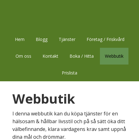
Hoppa
Hoppa
Hoppa
till
till
till
huvudnavigering
huvudinnehåll
sidfot
Hem
Blogg
Tjänster
Företag / Friskvård
Om oss
Kontakt
Boka / Hitta
Webbutik
Prislista
Webbutik
I denna webbutik kan du köpa tjänster för en
hälsosam & hållbar livsstil och på så sätt öka ditt
välbefinnande, klara vardagens krav samt uppnå
dina mål och drömmar.