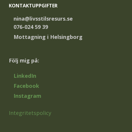
kan
KONTAKTUPPGIFTER
väljas
på
nina@livsstilsresurs.se
produktsidan
076-024 59 39
Mottagning i Helsingborg
Följ mig på:
LinkedIn
Facebook
Instagram
Integritetspolicy