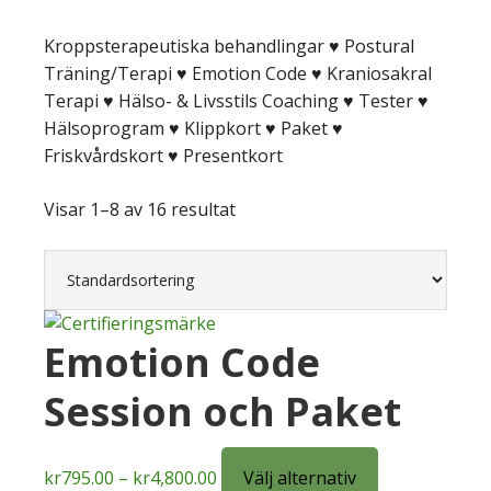
Kroppsterapeutiska behandlingar ♥ Postural
Träning/Terapi ♥ Emotion Code ♥ Kraniosakral
Terapi ♥ Hälso- & Livsstils Coaching ♥ Tester ♥
Hälsoprogram ♥ Klippkort ♥ Paket ♥
Friskvårdskort ♥ Presentkort
Visar 1–8 av 16 resultat
Emotion Code
Session och Paket
Prisintervall:
Den
kr
795.00
–
kr
4,800.00
Välj alternativ
kr795.00
här