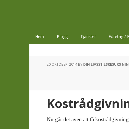
Hoppa
Hoppa
Hoppa
till
till
till
huvudnavigering
huvudinnehåll
sidfot
Hem
Blogg
Tjänster
Företag / F
20 OKTOBER, 2014
BY
DIN LIVSSTILSRESURS NI
Kostrådgivnin
Nu går det även att få kostrådgivning 