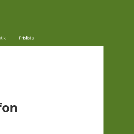
tik
Prislista
fon