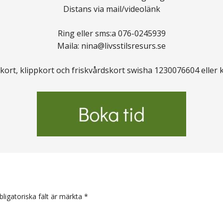
Distans via mail/videolänk
Ring eller sms:a 076-0245939
Maila: nina@livsstilsresurs.se
kort, klippkort och friskvårdskort swisha 1230076604 eller 
arer
bligatoriska fält är märkta
*