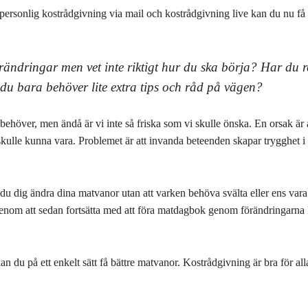
personlig kostrådgivning via mail och kostrådgivning live kan du nu få 
örändringar men vet inte riktigt hur du ska börja? Har du 
 du bara behöver lite extra tips och råd på vägen?
 behöver, men ändå är vi inte så friska som vi skulle önska. En orsak är at
kulle kunna vara. Problemet är att invanda beteenden skapar trygghet i v
 du dig ändra dina matvanor utan att varken behöva svälta eller ens va
Genom att sedan fortsätta med att föra matdagbok genom förändringarna 
 du på ett enkelt sätt få bättre matvanor. Kostrådgivning är bra för alla,