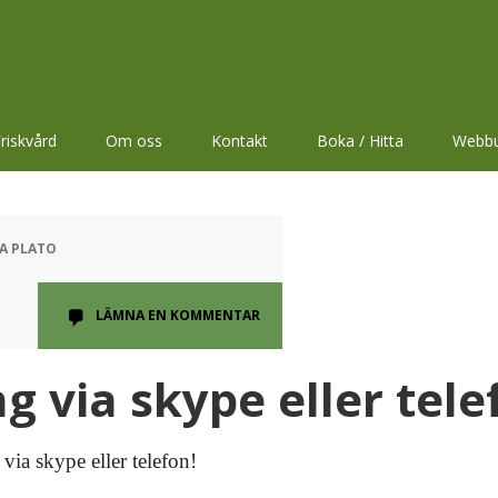
riskvård
Om oss
Kontakt
Boka / Hitta
Webbu
NA PLATO
LÄMNA EN KOMMENTAR
g via skype eller tele
via skype eller telefon!