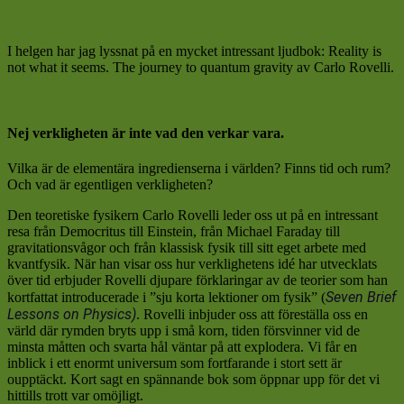
I helgen har jag lyssnat på en mycket intressant ljudbok: Reality is
not what it seems. The journey to quantum gravity av Carlo Rovelli.
Nej verkligheten är inte vad den verkar vara.
Vilka är de elementära ingredienserna i världen? Finns tid och rum?
Och vad är egentligen verkligheten?
Den teoretiske fysikern Carlo Rovelli leder oss ut på en intressant
resa från Democritus till Einstein, från Michael Faraday till
gravitationsvågor och från klassisk fysik till sitt eget arbete med
kvantfysik. När han visar oss hur verklighetens idé har utvecklats
över tid erbjuder Rovelli djupare förklaringar av de teorier som han
Seven Brief
kortfattat introducerade i ”sju korta lektioner om fysik” (
Lessons
on
Physics)
. Rovelli inbjuder oss att föreställa oss en
värld där rymden bryts upp i små korn, tiden försvinner vid de
minsta måtten och svarta hål väntar på att explodera. Vi får en
inblick i ett enormt universum som fortfarande i stort sett är
oupptäckt. Kort sagt en spännande bok som öppnar upp för det vi
hittills trott var omöjligt.