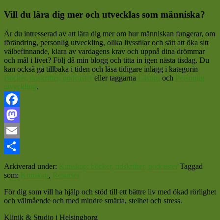
Vill du lära dig mer och utvecklas som människa?
Är du intresserad av att lära dig mer om hur människan fungerar, om
förändring, personlig utveckling, olika livsstilar och sätt att öka sitt
välbefinnande, klara av vardagens krav och uppnå dina drömmar
och mål i livet? Följ då min blogg och titta in igen nästa tisdag. Du
kan också gå tillbaka i tiden och läsa tidigare inlägg i kategorin
Böcker, tidskrifter, podcaster
eller taggarna
Lästips
och
Personlig
utveckling
.
Facebook
Mastodon
Email
Dela
Arkiverad under:
Kunskap: böcker, tidskrifter, podcaster
Taggad
som:
Kunskap
,
Resurser
För dig som vill ha hjälp och stöd till ett bättre liv med ökad rörlighet
och välmående och med mindre smärta, stelhet och stress.
Klinik & Studio i Helsingborg