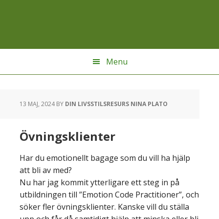
Hoppa
Hoppa
Hoppa
till
till
till
huvudnavigering
huvudinnehåll
sidfot
Menu
13 MAJ, 2024
BY
DIN LIVSSTILSRESURS NINA PLATO
Övningsklienter
Har du emotionellt bagage som du vill ha hjälp
att bli av med?
Nu har jag kommit ytterligare ett steg in på
utbildningen till ”Emotion Code Practitioner”, och
söker fler övningsklienter. Kanske vill du ställa