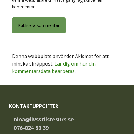
denna webbläsare till nästa gång jag skriver en
kommentar.
Denna webbplats använder Akismet för att
minska skräppost.
Lär dig om hur din
kommentarsdata bearbetas
.
Footer
KONTAKTUPPGIFTER
nina@livsstilsresurs.se
076-024 59 39