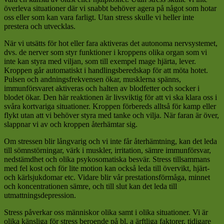
överleva situationer där vi snabbt behöver agera på något som hotar
oss eller som kan vara farligt. Utan stress skulle vi heller inte
prestera och utvecklas.
När vi utsätts för hot eller fara aktiveras det autonoma nervsystemet,
dvs. de nerver som styr funktioner i kroppens olika organ som vi
inte kan styra med viljan, som till exempel mage hjärta, lever.
Kroppen går automatiskt i handlingsberedskap för att möta hotet.
Pulsen och andningsfrekvensen ökar, musklerna spänns,
immunförsvaret aktiveras och halten av blodfetter och socker i
blodet ökar. Den här reaktionen är livsviktig för att vi ska klara oss i
svåra kortvariga situationer. Kroppen förbereds alltså för kamp eller
flykt utan att vi behöver styra med tanke och vilja. När faran är över,
slappnar vi av och kroppen återhämtar sig.
Om stressen blir långvarig och vi inte får återhämtning, kan det leda
till sömnstörningar, värk i muskler, irritation, sämre immunförsvar,
nedstämdhet och olika psykosomatiska besvär. Stress tillsammans
med fel kost och för lite motion kan också leda till övervikt, hjärt-
och kärlsjukdomar etc. Vidare blir vår prestationsförmåga, minnet
och koncentrationen sämre, och till slut kan det leda till
utmattningsdepression.
Stress påverkar oss människor olika samt i olika situationer. Vi är
olika känsliga för stress beroende på bl. a ärftliga faktorer, tidigare