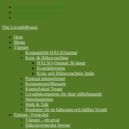
Hoppa till huvudnavigering
Hoppa till huvudinnehåll
Hoppa till sidfot
Din LivsstilsResurs
Hem
Blogg
Tjänster
Kostnadsfritt HÄLSOsamtal
Kost- & Hälsocoaching
HÄLSO-Omstart 30 dagar
Kostrådgivning
Kost- och Hälsocoaching 3mån
Postural träning/terapi
Kroppsterapi/Massage
KranioSakral Terapi
Livsstilskompetens för ökat välbefinnande
Stresshantering
Walk & Talk
Produkter för en hälsosam och hållbar livsstil
Företag / Friskvård
Tjänster – ett urval
Hälsoinventering företag