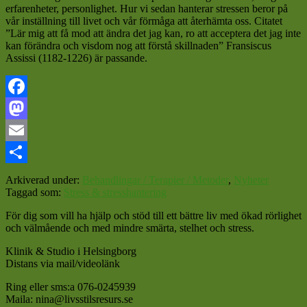
erfarenheter, personlighet. Hur vi sedan hanterar stressen beror på
vår inställning till livet och vår förmåga att återhämta oss. Citatet
”Lär mig att få mod att ändra det jag kan, ro att acceptera det jag inte
kan förändra och visdom nog att förstå skillnaden” Fransiscus
Assissi (1182-1226) är passande.
Facebook
Mastodon
Email
Dela
Arkiverad under:
Behandlingar / Terapier / Metoder
,
Nyheter
Taggad som:
Stress & stresshantering
För dig som vill ha hjälp och stöd till ett bättre liv med ökad rörlighet
och välmående och med mindre smärta, stelhet och stress.
Klinik & Studio i Helsingborg
Distans via mail/videolänk
Ring eller sms:a 076-0245939
Maila: nina@livsstilsresurs.se