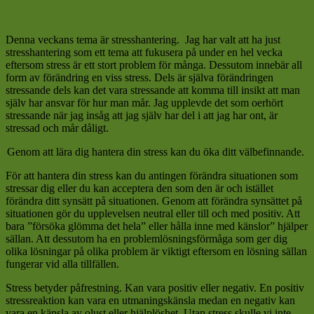
Denna veckans tema är stresshantering.
Jag har valt att ha just
stresshantering som ett tema att fukusera på under en hel vecka
eftersom stress är ett stort problem för många. Dessutom innebär all
form av förändring en viss stress. Dels är själva förändringen
stressande dels kan det vara stressande att komma till insikt att man
själv har ansvar för hur man mår. Jag upplevde det som oerhört
stressande när jag insåg att jag själv har del i att jag har ont, är
stressad och mår dåligt.
Genom att lära dig hantera din stress kan du öka ditt välbefinnande.
För att hantera din stress kan du antingen förändra situationen som
stressar dig eller du kan acceptera den som den är och istället
förändra ditt synsätt på situationen. Genom att förändra synsättet på
situationen gör du upplevelsen neutral eller till och med positiv. Att
bara ”försöka glömma det hela” eller hålla inne med känslor” hjälper
sällan. Att dessutom ha en problemlösningsförmåga som ger dig
olika lösningar på olika problem är viktigt eftersom en lösning sällan
fungerar vid alla tillfällen.
Stress betyder påfrestning. Kan vara positiv eller negativ. En positiv
stressreaktion kan vara en utmaningskänsla medan en negativ kan
vara en känsla av olust eller hjälplöshet. Utan stress skulle vi inte