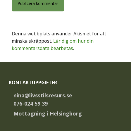
Denna webbplats använder Akismet för att
minska skräppost.
Lär dig om hur din
kommentarsdata bearbetas
.
Footer
KONTAKTUPPGIFTER
nina@livsstilsresurs.se
076-024 59 39
Mottagning i Helsingborg