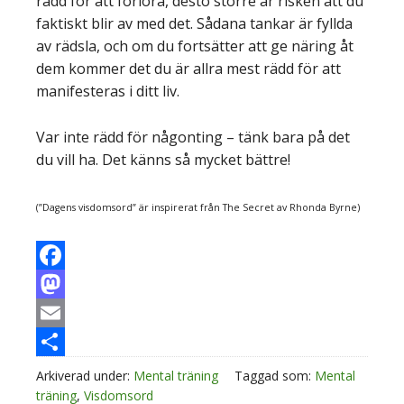
rädd för att förlora, desto större är risken att du
faktiskt blir av med det. Sådana tankar är fyllda
av rädsla, och om du fortsätter att ge näring åt
dem kommer det du är allra mest rädd för att
manifesteras i ditt liv.
Var inte rädd för någonting – tänk bara på det
du vill ha. Det känns så mycket bättre!
(”Dagens visdomsord” är inspirerat från The Secret av Rhonda Byrne)
Facebook
Mastodon
Email
Dela
Arkiverad under:
Mental träning
Taggad som:
Mental
träning
,
Visdomsord