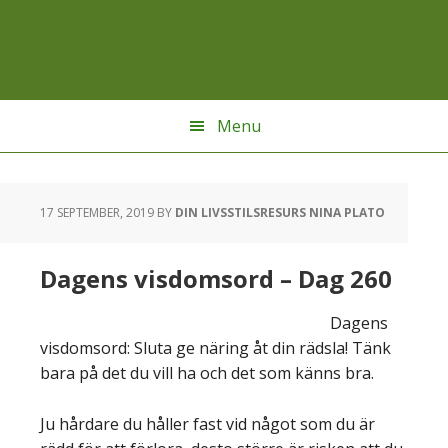
Hoppa
Hoppa
Hoppa
till
till
till
huvudnavigering
huvudinnehåll
sidfot
Menu
17 SEPTEMBER, 2019
BY
DIN LIVSSTILSRESURS NINA PLATO
Dagens visdomsord – Dag 260
Dagens
visdomsord: Sluta ge näring åt din rädsla! Tänk
bara på det du vill ha och det som känns bra.
Ju hårdare du håller fast vid något som du är