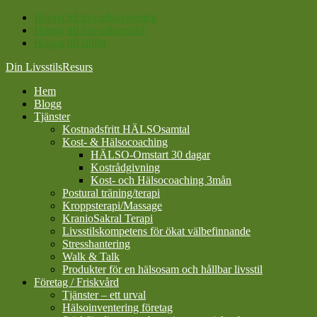
Hoppa till huvudnavigering
Hoppa till huvudinnehåll
Hoppa till sidfot
Din LivsstilsResurs
Hem
Blogg
Tjänster
Kostnadsfritt HÄLSOsamtal
Kost- & Hälsocoaching
HÄLSO-Omstart 30 dagar
Kostrådgivning
Kost- och Hälsocoaching 3mån
Postural träning/terapi
Kroppsterapi/Massage
KranioSakral Terapi
Livsstilskompetens för ökat välbefinnande
Stresshantering
Walk & Talk
Produkter för en hälsosam och hållbar livsstil
Företag / Friskvård
Tjänster – ett urval
Hälsoinventering företag