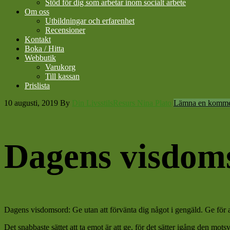
Stöd för dig som arbetar inom socialt arbete
Om oss
Utbildningar och erfarenhet
Recensioner
Kontakt
Boka / Hitta
Webbutik
Varukorg
Till kassan
Prislista
10 augusti, 2019
By
Din LivsstilsResurs Nina Plato
Lämna en komme
Dagens visdom
Dagens visdomsord: Ge utan att förvänta dig något i gengäld. Ge för at
Det snabbaste sättet att ta emot är att ge, för det sätter igång den mot