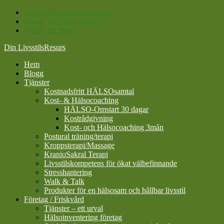
Hoppa till huvudnavigering
Hoppa till huvudinnehåll
Hoppa till sidfot
Din LivsstilsResurs
Hem
Blogg
Tjänster
Kostnadsfritt HÄLSOsamtal
Kost- & Hälsocoaching
HÄLSO-Omstart 30 dagar
Kostrådgivning
Kost- och Hälsocoaching 3mån
Postural träning/terapi
Kroppsterapi/Massage
KranioSakral Terapi
Livsstilskompetens för ökat välbefinnande
Stresshantering
Walk & Talk
Produkter för en hälsosam och hållbar livsstil
Företag / Friskvård
Tjänster – ett urval
Hälsoinventering företag