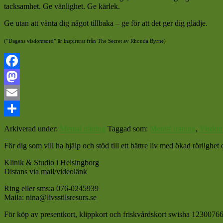
tacksamhet. Ge vänlighet. Ge kärlek.
Ge utan att vänta dig något tillbaka – ge för att det ger dig glädje.
(”Dagens visdomsord” är inspirerat från The Secret av Rhonda Byrne)
Facebook
Mastodon
Email
Dela
Arkiverad under:
Mental träning
Taggad som:
Mental träning
,
Visdom
För dig som vill ha hjälp och stöd till ett bättre liv med ökad rörligh
Klinik & Studio i Helsingborg
Distans via mail/videolänk
Ring eller sms:a 076-0245939
Maila: nina@livsstilsresurs.se
För köp av presentkort, klippkort och friskvårdskort swisha 12300766