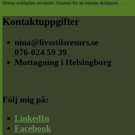
Denna webbplats använder Akismet för att minska skräppost.
Lär dig
Footer
Kontaktuppgifter
nina@livsstilsresurs.se
076-024 59 39
Mottagning i Helsingborg
Följ mig på:
LinkedIn
Facebook