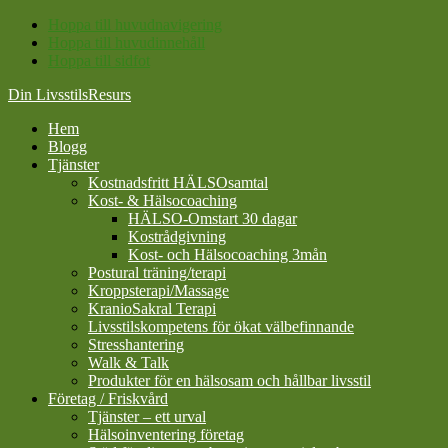
Hoppa till huvudnavigering
Hoppa till huvudinnehåll
Hoppa till sidfot
Din LivsstilsResurs
Hem
Blogg
Tjänster
Kostnadsfritt HÄLSOsamtal
Kost- & Hälsocoaching
HÄLSO-Omstart 30 dagar
Kostrådgivning
Kost- och Hälsocoaching 3mån
Postural träning/terapi
Kroppsterapi/Massage
KranioSakral Terapi
Livsstilskompetens för ökat välbefinnande
Stresshantering
Walk & Talk
Produkter för en hälsosam och hållbar livsstil
Företag / Friskvård
Tjänster – ett urval
Hälsoinventering företag