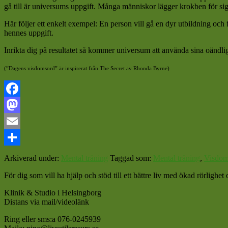
gå till är universums uppgift. Många människor lägger krokben för sig 
Här följer ett enkelt exempel: En person vill gå en dyr utbildning och 
hennes uppgift.
Inrikta dig på resultatet så kommer universum att använda sina oändliga
(”Dagens visdomsord” är inspirerat från The Secret av Rhonda Byrne)
Facebook
Mastodon
Email
Dela
Arkiverad under:
Mental träning
Taggad som:
Mental träning
,
Visdom
För dig som vill ha hjälp och stöd till ett bättre liv med ökad rörligh
Klinik & Studio i Helsingborg
Distans via mail/videolänk
Ring eller sms:a 076-0245939