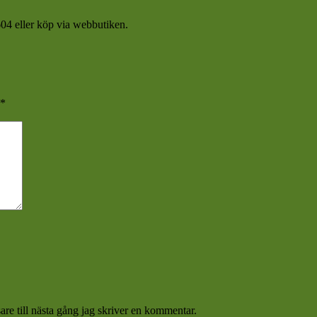
04 eller köp via webbutiken.
*
re till nästa gång jag skriver en kommentar.