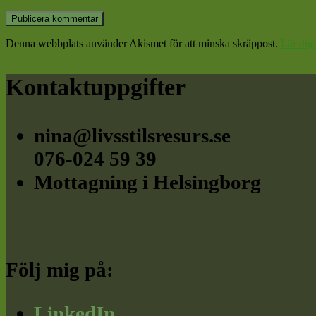
Denna webbplats använder Akismet för att minska skräppost.
Lär dig
Footer
Kontaktuppgifter
nina@livsstilsresurs.se
076-024 59 39
Mottagning i Helsingborg
Följ mig på:
LinkedIn