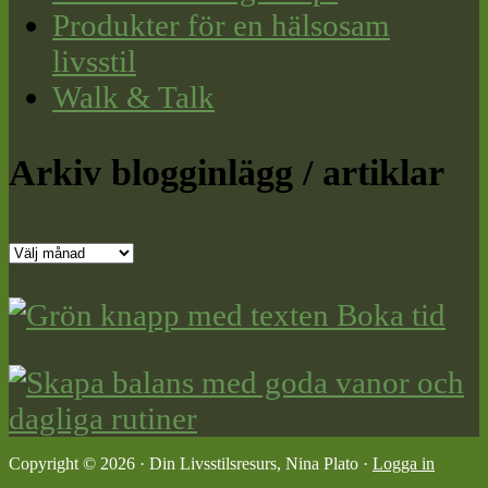
Produkter för en hälsosam
livsstil
Walk & Talk
Arkiv blogginlägg / artiklar
Arkiv
blogginlägg
/
artiklar
Copyright © 2026 · Din Livsstilsresurs, Nina Plato ·
Logga in