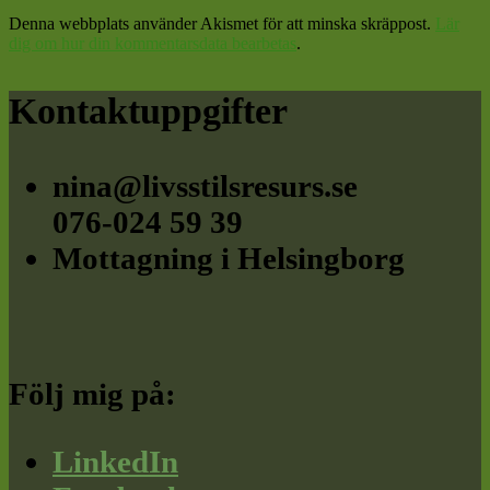
Denna webbplats använder Akismet för att minska skräppost.
Lär
dig om hur din kommentarsdata bearbetas
.
Footer
Kontaktuppgifter
nina@livsstilsresurs.se
076-024 59 39
Mottagning i Helsingborg
Följ mig på:
LinkedIn