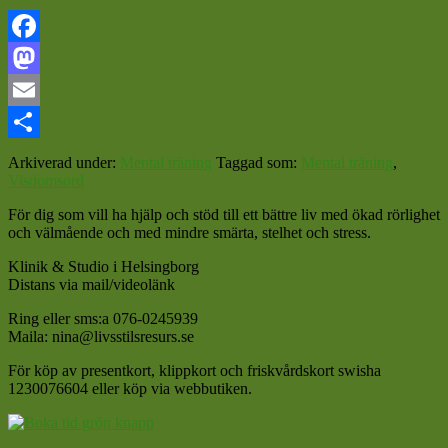
Facebook
Mastodon
Email
Dela
Arkiverad under:
Mental träning
Taggad som:
Mental träning
,
Visdomsord
För dig som vill ha hjälp och stöd till ett bättre liv med ökad rörlighet
och välmående och med mindre smärta, stelhet och stress.
Klinik & Studio i Helsingborg
Distans via mail/videolänk
Ring eller sms:a 076-0245939
Maila: nina@livsstilsresurs.se
För köp av presentkort, klippkort och friskvårdskort swisha
1230076604 eller köp via webbutiken.