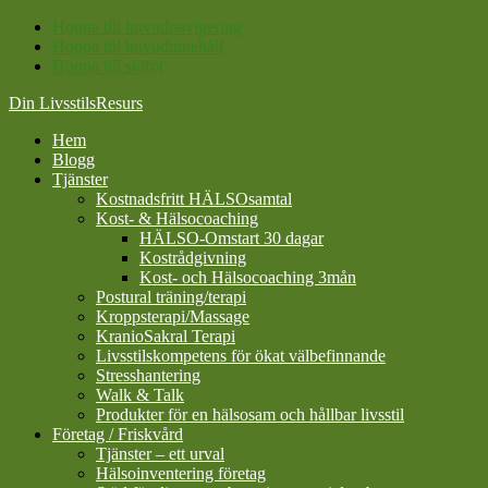
Hoppa till huvudnavigering
Hoppa till huvudinnehåll
Hoppa till sidfot
Din LivsstilsResurs
Hem
Blogg
Tjänster
Kostnadsfritt HÄLSOsamtal
Kost- & Hälsocoaching
HÄLSO-Omstart 30 dagar
Kostrådgivning
Kost- och Hälsocoaching 3mån
Postural träning/terapi
Kroppsterapi/Massage
KranioSakral Terapi
Livsstilskompetens för ökat välbefinnande
Stresshantering
Walk & Talk
Produkter för en hälsosam och hållbar livsstil
Företag / Friskvård
Tjänster – ett urval
Hälsoinventering företag