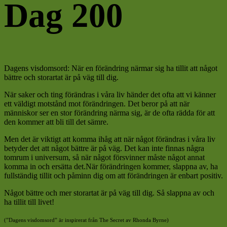
Dag 200
Dagens visdomsord: När en förändring närmar sig ha tillit att något
bättre och storartat är på väg till dig.
När saker och ting förändras i våra liv händer det ofta att vi känner
ett väldigt motstånd mot förändringen. Det beror på att när
människor ser en stor förändring närma sig, är de ofta rädda för att
den kommer att bli till det sämre.
Men det är viktigt att komma ihåg att när något förändras i våra liv
betyder det att något bättre är på väg. Det kan inte finnas några
tomrum i universum, så när något försvinner måste något annat
komma in och ersätta det.När förändringen kommer, slappna av, ha
fullständig tillit och påminn dig om att förändringen är enbart positiv.
Något bättre och mer storartat är på väg till dig.
Så slappna av och
ha tillit till livet!
(”Dagens visdomsord” är inspirerat från The Secret av Rhonda Byrne)