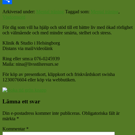
Dela
Arkiverad under:
Mental träning
Taggad som:
Mental träning
,
Visdomsord
För dig som vill ha hjälp och stöd till ett bättre liv med ökad rörlighet
och välmående och med mindre smärta, stelhet och stress.
Klinik & Studio i Helsingborg
Distans via mail/videolänk
Ring eller sms:a 076-0245939
Maila: nina@livsstilsresurs.se
För köp av presentkort, klippkort och friskvårdskort swisha
1230076604 eller köp via webbutiken.
Läsarkommentarer
Lämna ett svar
Din e-postadress kommer inte publiceras.
Obligatoriska fält är
märkta
*
Kommentar
*