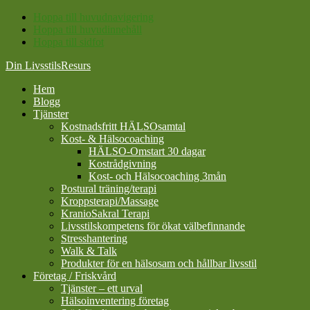
Hoppa till huvudnavigering
Hoppa till huvudinnehåll
Hoppa till sidfot
Din LivsstilsResurs
Hem
Blogg
Tjänster
Kostnadsfritt HÄLSOsamtal
Kost- & Hälsocoaching
HÄLSO-Omstart 30 dagar
Kostrådgivning
Kost- och Hälsocoaching 3mån
Postural träning/terapi
Kroppsterapi/Massage
KranioSakral Terapi
Livsstilskompetens för ökat välbefinnande
Stresshantering
Walk & Talk
Produkter för en hälsosam och hållbar livsstil
Företag / Friskvård
Tjänster – ett urval
Hälsoinventering företag