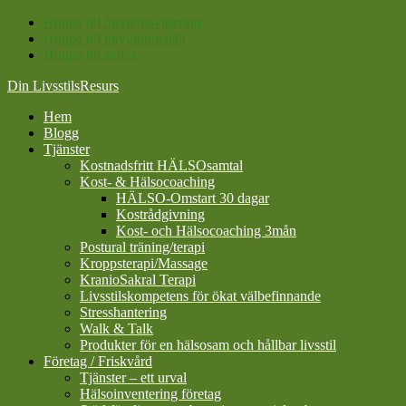
Hoppa till huvudnavigering
Hoppa till huvudinnehåll
Hoppa till sidfot
Din LivsstilsResurs
Hem
Blogg
Tjänster
Kostnadsfritt HÄLSOsamtal
Kost- & Hälsocoaching
HÄLSO-Omstart 30 dagar
Kostrådgivning
Kost- och Hälsocoaching 3mån
Postural träning/terapi
Kroppsterapi/Massage
KranioSakral Terapi
Livsstilskompetens för ökat välbefinnande
Stresshantering
Walk & Talk
Produkter för en hälsosam och hållbar livsstil
Företag / Friskvård
Tjänster – ett urval
Hälsoinventering företag