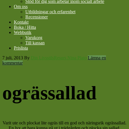
Stöd för dig som arbetar inom socialt arbete
Om oss
Utbildningar och erfarenhet
Recensioner
Kontakt
Boka / Hitta
Webbutik
Varukorg
Till kassan
Prislista
7 juli, 2013
By
Din LivsstilsResurs Nina Plato
Lämna en
kommentar
ogrässallad
Varit ute och plockat lite ogräs till en god och näringsrik ogrässallad.
En lyx att bara kunna gå ut i trädgården och plocka sin sallad.