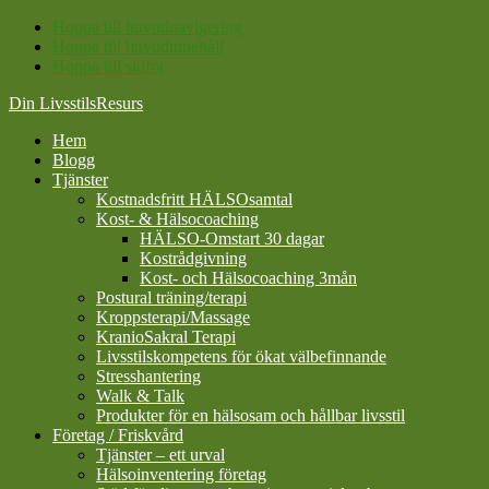
Hoppa till huvudnavigering
Hoppa till huvudinnehåll
Hoppa till sidfot
Din LivsstilsResurs
Hem
Blogg
Tjänster
Kostnadsfritt HÄLSOsamtal
Kost- & Hälsocoaching
HÄLSO-Omstart 30 dagar
Kostrådgivning
Kost- och Hälsocoaching 3mån
Postural träning/terapi
Kroppsterapi/Massage
KranioSakral Terapi
Livsstilskompetens för ökat välbefinnande
Stresshantering
Walk & Talk
Produkter för en hälsosam och hållbar livsstil
Företag / Friskvård
Tjänster – ett urval
Hälsoinventering företag