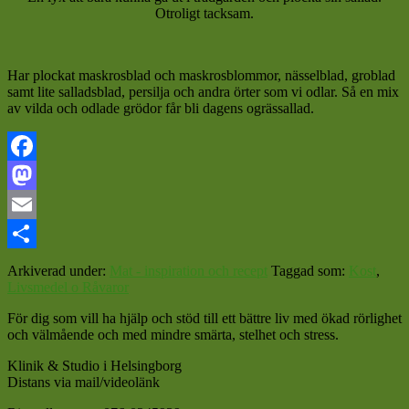
Otroligt tacksam.
Har plockat maskrosblad och maskrosblommor, nässelblad, groblad
samt lite salladsblad, persilja och andra örter som vi odlar. Så en mix
av vilda och odlade grödor får bli dagens ogrässallad.
Facebook
Mastodon
Email
Dela
Arkiverad under:
Mat - inspiration och recept
Taggad som:
Kost
,
Livsmedel o Råvaror
För dig som vill ha hjälp och stöd till ett bättre liv med ökad rörlighet
och välmående och med mindre smärta, stelhet och stress.
Klinik & Studio i Helsingborg
Distans via mail/videolänk