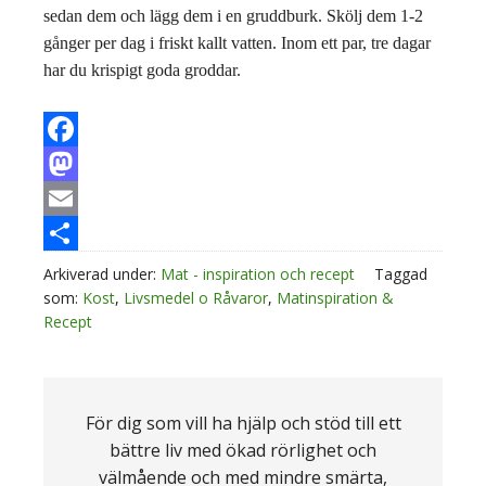
sedan dem och lägg dem i en gruddburk. Skölj dem 1-2
gånger per dag i friskt kallt vatten. Inom ett par, tre dagar
har du krispigt goda groddar.
Facebook
Mastodon
Email
Dela
Arkiverad under:
Mat - inspiration och recept
Taggad
som:
Kost
,
Livsmedel o Råvaror
,
Matinspiration &
Recept
För dig som vill ha hjälp och stöd till ett
bättre liv med ökad rörlighet och
välmående och med mindre smärta,