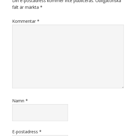
Din e-postadress kommer inte publiceras.
Obligatoriska
fält är märkta
*
Kommentar
*
Namn
*
E-postadress
*