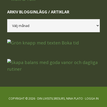
ARKIV BLOGGINLÄGG / ARTIKLAR
Arkiv
blogginlägg
/
artiklar
COPYRIGHT © 2026 · DIN LIVSSTILSRESURS, NINA PLATO ·
LOGGA IN