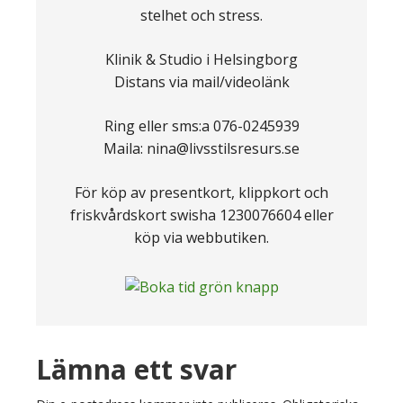
stelhet och stress.
Klinik & Studio i Helsingborg
Distans via mail/videolänk
Ring eller sms:a 076-0245939
Maila: nina@livsstilsresurs.se
För köp av presentkort, klippkort och
friskvårdskort swisha 1230076604 eller
köp via webbutiken.
Läsarkommentarer
Lämna ett svar