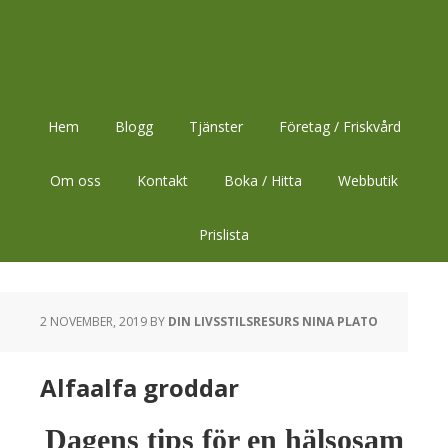
Hoppa
Hoppa
Hoppa
till
till
till
huvudnavigering
huvudinnehåll
sidfot
Hem
Blogg
Tjänster
Företag / Friskvård
Om oss
Kontakt
Boka / Hitta
Webbutik
Prislista
2 NOVEMBER, 2019
BY
DIN LIVSSTILSRESURS NINA PLATO
Alfaalfa groddar
Dagens tips för en hälsosam