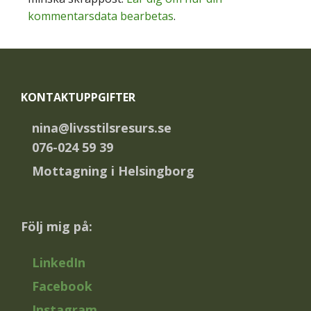
kommentarsdata bearbetas
.
Footer
KONTAKTUPPGIFTER
nina@livsstilsresurs.se
076-024 59 39
Mottagning i Helsingborg
Följ mig på:
LinkedIn
Facebook
Instagram