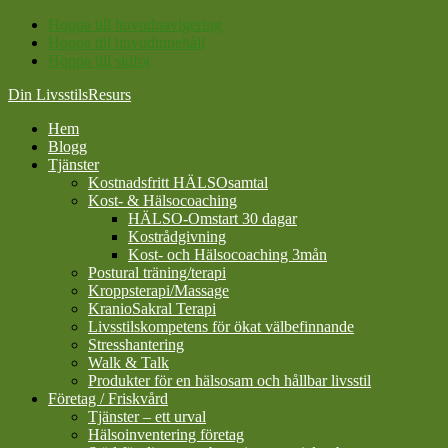
Hoppa till huvudnavigering
Hoppa till huvudinnehåll
Hoppa till sidfot
Din LivsstilsResurs
Hem
Blogg
Tjänster
Kostnadsfritt HÄLSOsamtal
Kost- & Hälsocoaching
HÄLSO-Omstart 30 dagar
Kostrådgivning
Kost- och Hälsocoaching 3mån
Postural träning/terapi
Kroppsterapi/Massage
KranioSakral Terapi
Livsstilskompetens för ökat välbefinnande
Stresshantering
Walk & Talk
Produkter för en hälsosam och hållbar livsstil
Företag / Friskvård
Tjänster – ett urval
Hälsoinventering företag