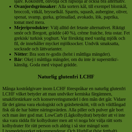
själv. Kokosfett, olivolja och rapsolja är också bra alternativ.
Ovanjordsgrönsaker
: Alla sorters kål, till exempel blomkål,
broccoli, vitkål, brysselkål. Sparris, squash, aubergine, oliver,
spenat, svamp, gurka, grönsallad, avokado, lök, paprika,
tomat med mera.
Mejeriprodukter
: Välj alltid det fetaste alternativet. Riktigt
smör och Bregott, grädde (40 %), crème fraiche, feta ostar. Fet
grekisk/ turkisk yoghurt. Var försiktig med vanlig mjölk och
fil, de innehåller mycket mjölksocker. Undvik smaksatta,
sockrade och lättvarianter.
Nötter
: Bra som tv-godis (helst i måttliga mängder).
Bär
: Okej i måttliga mängder, om du inte är superstrikt/-
känslig. Goda med vispad grädde.
Naturlig glutenfri LCHF
Många kostrådgivare inom LCHF förespråkar en naturlig glutenfri
LCHF vilket betyder att man undviker kemiska färgämnen,
smakförstärkare och konserveringsmedel i den mån det går. Vidare
får det gärna vara ekologiskt och gräsbeteskött, vilt och vildfångad
fisk då de har bättre näringsvärden. Alla piller och pulver går bort
och man äter god mat. LowCarb (Lågkolhydrat) betyder att vi inte
ska vara rädda för kolhydrater men att vi noga bör välja rätt sorts
kolhydrater för rätt person och aldrig i så stor mängd som
Livsmedelsverket rekommenderar. Och HighFat (hög fetthalt)