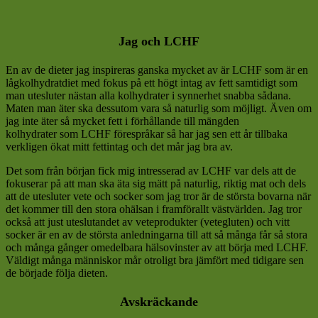
Jag och LCHF
En av de dieter jag inspireras ganska mycket av är LCHF som är en
lågkolhydratdiet med fokus på ett högt intag av fett samtidigt som
man utesluter nästan alla kolhydrater i synnerhet snabba sådana.
Maten man äter ska dessutom vara så naturlig som möjligt. Även om
jag inte äter så mycket fett i förhållande till mängden
kolhydrater som LCHF förespråkar så har jag sen ett år tillbaka
verkligen ökat mitt fettintag och det mår jag bra av.
Det som från början fick mig intresserad av LCHF var dels att de
fokuserar på att man ska äta sig mätt på naturlig, riktig mat och dels
att de utesluter vete och socker som jag tror är de största bovarna när
det kommer till den stora ohälsan i framförallt västvärlden. Jag tror
också att just uteslutandet av veteprodukter (vetegluten) och vitt
socker är en av de största anledningarna till att så många får så stora
och många gånger omedelbara hälsovinster av att börja med LCHF.
Väldigt många människor mår otroligt bra jämfört med tidigare sen
de började följa dieten.
Avskräckande