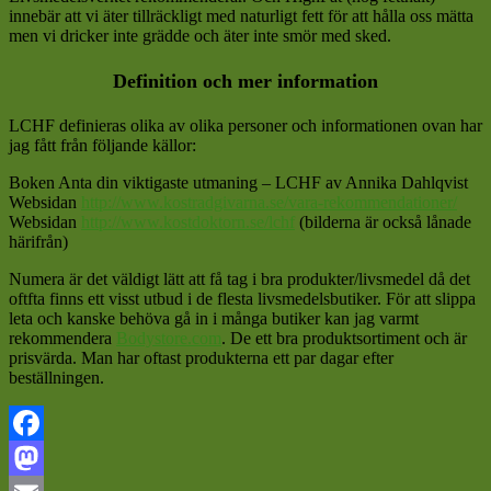
innebär att vi äter tillräckligt med naturligt fett för att hålla oss mätta
men vi dricker inte grädde och äter inte smör med sked.
Definition och mer information
LCHF definieras olika av olika personer och informationen ovan har
jag fått från följande källor:
Boken Anta din viktigaste utmaning – LCHF av Annika Dahlqvist
Websidan
http://www.kostradgivarna.se/vara-rekommendationer/
Websidan
http://www.kostdoktorn.se/lchf
(bilderna är också lånade
härifrån)
Numera är det väldigt lätt att få tag i bra produkter/livsmedel då det
oftfta finns ett visst utbud i de flesta livsmedelsbutiker. För att slippa
leta och kanske behöva gå in i många butiker kan jag varmt
rekommendera
Bodystore.com
. De ett bra produktsortiment och är
prisvärda. Man har oftast produkterna ett par dagar efter
beställningen.
Facebook