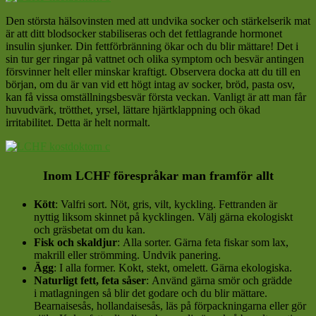
Den största hälsovinsten med att undvika socker och stärkelserik mat
är att ditt blodsocker stabiliseras och det fettlagrande hormonet
insulin sjunker. Din fettförbränning ökar och du blir mättare! Det i
sin tur ger ringar på vattnet och olika symptom och besvär antingen
försvinner helt eller minskar kraftigt. Observera docka att du till en
början, om du är van vid ett högt intag av socker, bröd, pasta osv,
kan få vissa omställningsbesvär första veckan. Vanligt är att man får
huvudvärk, trötthet, yrsel, lättare hjärtklappning och ökad
irritabilitet. Detta är helt normalt.
Inom LCHF förespråkar man framför allt
Kött
: Valfri sort. Nöt, gris, vilt, kyckling. Fettranden är
nyttig liksom skinnet på kycklingen. Välj gärna ekologiskt
och gräsbetat om du kan.
Fisk och skaldjur
: Alla sorter. Gärna feta fiskar som lax,
makrill eller strömming. Undvik panering.
Ägg
: I alla former. Kokt, stekt, omelett. Gärna ekologiska.
Naturligt fett, feta såser
: Använd gärna smör och grädde
i matlagningen så blir det godare och du blir mättare.
Bearnaisesås, hollandaisesås, läs på förpackningarna eller gör