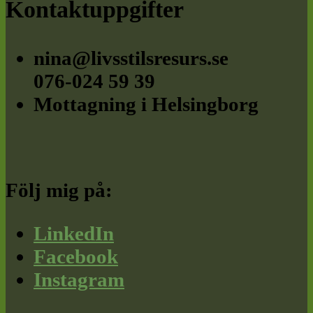
Footer
Kontaktuppgifter
nina@livsstilsresurs.se
076-024 59 39
Mottagning i Helsingborg
Följ mig på:
LinkedIn
Facebook
Instagram