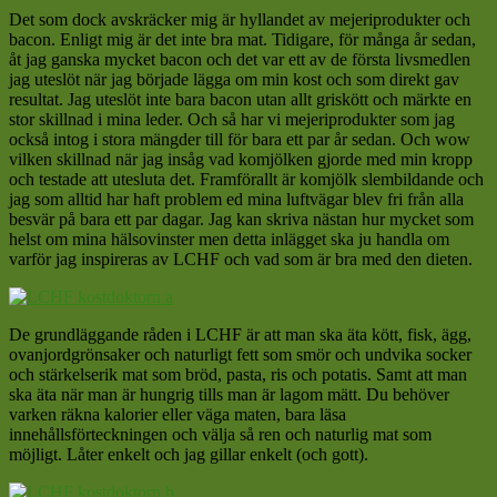
Det som dock avskräcker mig är hyllandet av mejeriprodukter och
bacon. Enligt mig är det inte bra mat. Tidigare, för många år sedan,
åt jag ganska mycket bacon och det var ett av de första livsmedlen
jag uteslöt när jag började lägga om min kost och som direkt gav
resultat. Jag uteslöt inte bara bacon utan allt griskött och märkte en
stor skillnad i mina leder. Och så har vi mejeriprodukter som jag
också intog i stora mängder till för bara ett par år sedan. Och wow
vilken skillnad när jag insåg vad komjölken gjorde med min kropp
och testade att utesluta det. Framförallt är komjölk slembildande och
jag som alltid har haft problem ed mina luftvägar blev fri från alla
besvär på bara ett par dagar. Jag kan skriva nästan hur mycket som
helst om mina hälsovinster men detta inlägget ska ju handla om
varför jag inspireras av LCHF och vad som är bra med den dieten.
De grundläggande råden i LCHF är att man ska äta kött, fisk, ägg,
ovanjordgrönsaker och naturligt fett som smör och undvika socker
och stärkelserik mat som bröd, pasta, ris och potatis. Samt att man
ska äta när man är hungrig tills man är lagom mätt. Du behöver
varken räkna kalorier eller väga maten, bara läsa
innehållsförteckningen och välja så ren och naturlig mat som
möjligt. Låter enkelt och jag gillar enkelt (och gott).