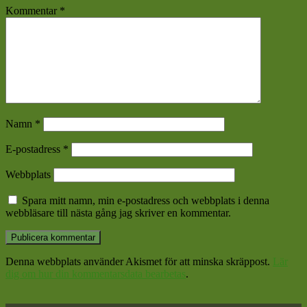
Kommentar
*
Namn
*
E-postadress
*
Webbplats
Spara mitt namn, min e-postadress och webbplats i denna
webbläsare till nästa gång jag skriver en kommentar.
Denna webbplats använder Akismet för att minska skräppost.
Lär
dig om hur din kommentarsdata bearbetas
.