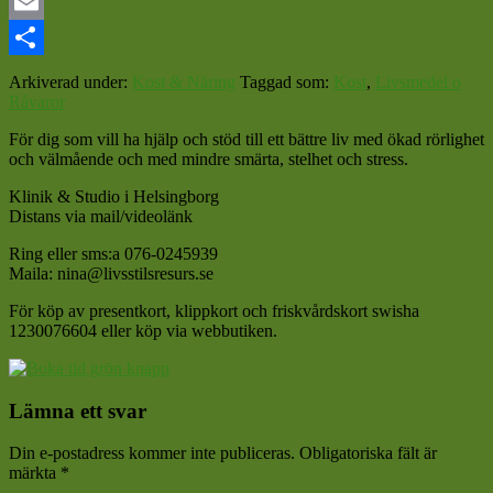
Mastodon
Email
Dela
Arkiverad under:
Kost & Näring
Taggad som:
Kost
,
Livsmedel o
Råvaror
För dig som vill ha hjälp och stöd till ett bättre liv med ökad rörlighet
och välmående och med mindre smärta, stelhet och stress.
Klinik & Studio i Helsingborg
Distans via mail/videolänk
Ring eller sms:a 076-0245939
Maila: nina@livsstilsresurs.se
För köp av presentkort, klippkort och friskvårdskort swisha
1230076604 eller köp via webbutiken.
Läsarkommentarer
Lämna ett svar
Din e-postadress kommer inte publiceras.
Obligatoriska fält är
märkta
*