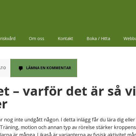
riskvård
Om oss
Kontakt
Boka / Hitta
Webbu
ATO
LÄMNA EN KOMMENTAR
et – varför det är så v
er
ar nog inte undgått någon. I detta inlägg får du lära dig elle
. Träning, motion och annan typ av rörelse stärker kroppens
arna är många. Likaså är varianterna av fysisk aktivitet mån