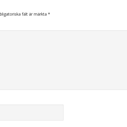
arer
bligatoriska fält är märkta
*