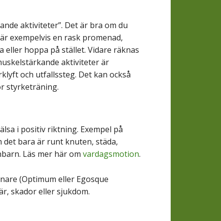
kande aktiviteter”. Det är bra om du
är är exempelvis en rask promenad,
 eller hoppa på stället. Vidare räknas
muskelstärkande aktiviteter är
klyft och utfallssteg. Det kan också
ör styrketräning.
lsa i positiv riktning. Exempel på
 det bara är runt knuten, städa,
rnbarn. Läs mer här om
vardagsmotion
.
ränare (Optimum eller Egosque
r, skador eller sjukdom.