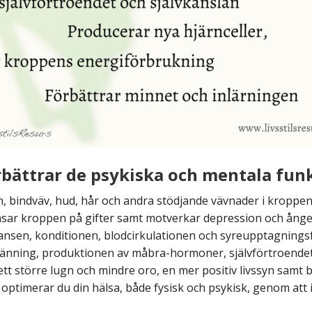
rbättrar de psykiska och mentala fun
 bindväv, hud, hår och andra stödjande vävnader i kroppe
nsar kroppen på gifter samt motverkar depression och ånge
nsen, konditionen, blodcirkulationen och
syreupptagningsf
nning, produktionen av måbra-hormoner, självförtroendet o
ett större lugn och mindre oro,
en mer positiv livssyn samt
b
å optimerar du din hälsa, både fysisk och psykisk, genom att in