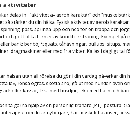
 aktiviteter
ukar delas in i ”aktivitet av aerob karaktär” och ”muskelstär
et så stärker du din hälsa. Fysisk aktivitet av aerob karakt
 spinning-pass, springa upp och ned för en trappa och jogga
ort och gott olika former av konditionsträning. Exempel på 
ler bänk; benböj /squats, tåhävningar, pullups, situps, mar
r, dragmaskiner eller med fria vikter. Kallas i dagligt tal f
er hälsan utan all rörelse du gör i din vardag påverkar din hä
atta löv, rensa ogräs, skotta snö, gå ut med hunden även om
gsäck eller kassar, leka med husdjur, leka med barn och ba
ch ta gärna hjälp av en personlig tränare (PT), postural t
sioterapeut om du är nybörjare, har muskelobalanser, besvä