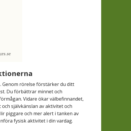
ktionerna
n. Genom rörelse
förstärker du ditt
st.
Du förbättrar minnet och
örmågan. Vidare ökar v
älbefinnandet,
ch självkänslan av aktivitet och
lir piggare och mer alert i tanken av
föra fysisk aktivitet i din vardag.