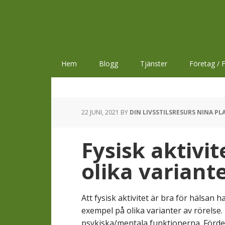
Hoppa
Hoppa
Hoppa
till
till
till
huvudnavigering
huvudinnehåll
sidfot
Hem
Blogg
Tjänster
Företag / F
22 JUNI, 2021
BY
DIN LIVSSTILSRESURS NINA PL
Fysisk aktivit
olika variant
Att fysisk aktivitet är bra för hälsan h
exempel på olika varianter av rörelse
psykiska/mentala funktionerna. Fördel