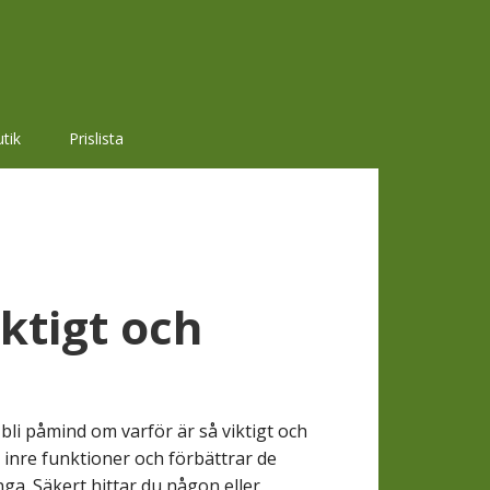
tik
Prislista
iktigt och
r bli påmind om varför är så viktigt och
 inre funktioner och förbättrar de
ga. Säkert hittar du någon eller