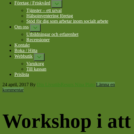
Företag / Friskvård
Submenu
Tjänster – ett urval
Hälsoinventering företag
Stöd för dig som arbetar inom socialt arbete
Om oss
Submenu
Utbildningar och erfarenhet
Recensioner
Kontakt
Boka / Hitta
Webbutik
Submenu
Varukorg
Till kassan
Prislista
24 april, 2017
By
Din LivsstilsResurs Nina Plato
Lämna en
kommentar
Workshop i att