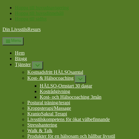
Hoppa till huvudnavigering
Hoppa till huvudinnehåll
Hoppa till sidfot
Din LivsstilsResurs
Menu
Hem
Blogg
Tjänster
Submenu
Kostnadsfritt HÄLSOsamtal
Kost- & Hälsocoaching
Submenu
HÄLSO-Omstart 30 dagar
Kostrådgivning
Kost- och Hälsocoaching 3mån
Postural träning/terapi
Kroppsterapi/Massage
KranioSakral Terapi
Livsstilskompetens för ökat välbefinnande
Stresshantering
Walk & Talk
Produkter för en hälsosam och hållbar livsstil