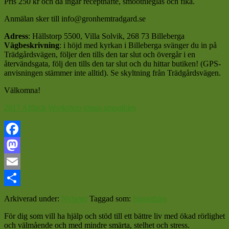
Pris 250 kr och då ingår recepthäfte, smoothieglas och fika.
Anmälan sker till info@gronhemtradgard.se
Adress
: Hällstorp 5500, Villa Solvik, 268 73 Billeberga
Vägbeskrivning
: i höjd med kyrkan i Billeberga svänger du in på
Trädgårdsvägen, följer den tills den tar slut och övergår i en
återvändsgata, följ den tills den tar slut och du hittar butiken! (GPS-
anvisningen stämmer inte alltid). Se skyltning från Trädgårdsvägen.
Välkomna!
2017 Affisch Workshop grona smoothies
Facebook
Mastodon
Email
Dela
Arkiverad under:
Nyheter
Taggad som:
Smoothies
För dig som vill ha hjälp och stöd till ett bättre liv med ökad rörlighet
och välmående och med mindre smärta, stelhet och stress.