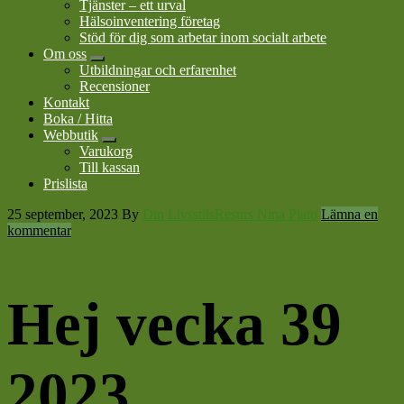
Tjänster – ett urval
Hälsoinventering företag
Stöd för dig som arbetar inom socialt arbete
Om oss
Submenu
Utbildningar och erfarenhet
Recensioner
Kontakt
Boka / Hitta
Webbutik
Submenu
Varukorg
Till kassan
Prislista
25 september, 2023
By
Din LivsstilsResurs Nina Plato
Lämna en
kommentar
Hej vecka 39
2023