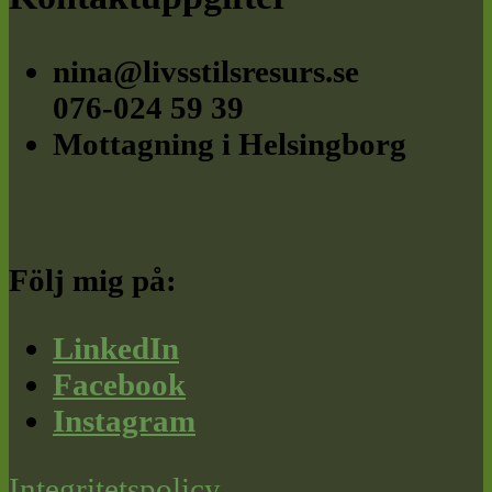
Footer
nina@livsstilsresurs.se
076-024 59 39
Mottagning i Helsingborg
Följ mig på:
LinkedIn
Facebook
Instagram
Integritetspolicy