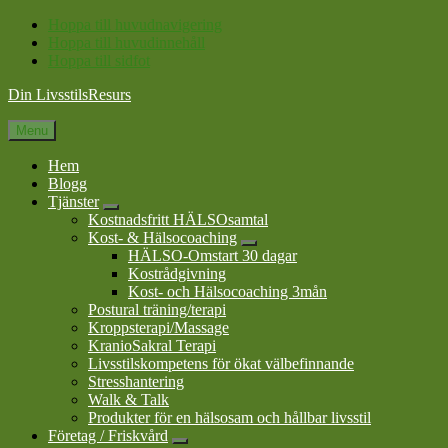
Hoppa till huvudnavigering
Hoppa till huvudinnehåll
Hoppa till sidfot
Din LivsstilsResurs
Menu
Hem
Blogg
Tjänster
Submenu
Kostnadsfritt HÄLSOsamtal
Kost- & Hälsocoaching
Submenu
HÄLSO-Omstart 30 dagar
Kostrådgivning
Kost- och Hälsocoaching 3mån
Postural träning/terapi
Kroppsterapi/Massage
KranioSakral Terapi
Livsstilskompetens för ökat välbefinnande
Stresshantering
Walk & Talk
Produkter för en hälsosam och hållbar livsstil
Företag / Friskvård
Submenu