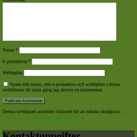
Namn
*
E-postadress
*
Webbplats
Spara mitt namn, min e-postadress och webbplats i denna
webbläsare till nästa gång jag skriver en kommentar.
Denna webbplats använder Akismet för att minska skräppost.
Lär
dig om hur din kommentarsdata bearbetas
.
Kontaktuppgifter