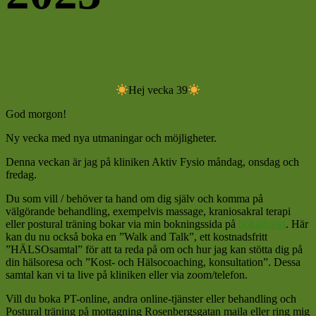
Hej vecka 39
God morgon!
Ny vecka med nya utmaningar och möjligheter.
Denna veckan är jag på kliniken Aktiv Fysio måndag, onsdag och
fredag.
Du som vill / behöver ta hand om dig själv och komma på
välgörande behandling, exempelvis massage, kraniosakral terapi
eller postural träning bokar via min bokningssida på
bokadirekt
. Här
kan du nu också boka en ”Walk and Talk”, ett kostnadsfritt
”HÄLSOsamtal” för att ta reda på om och hur jag kan stötta dig på
din hälsoresa och ”Kost- och Hälsocoaching, konsultation”. Dessa
samtal kan vi ta live på kliniken eller via zoom/telefon.
Vill du boka PT-online, andra online-tjänster eller behandling och
Postural träning på mottagning Rosenbergsgatan maila eller ring mig