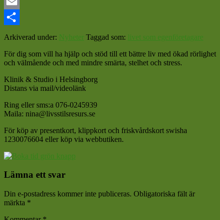
Mastodon
Email
Dela
Arkiverad under:
Nyheter
Taggad som:
livet som egenföretagare
För dig som vill ha hjälp och stöd till ett bättre liv med ökad rörlighet
och välmående och med mindre smärta, stelhet och stress.
Klinik & Studio i Helsingborg
Distans via mail/videolänk
Ring eller sms:a 076-0245939
Maila: nina@livsstilsresurs.se
För köp av presentkort, klippkort och friskvårdskort swisha
1230076604 eller köp via webbutiken.
Läsarkommentarer
Lämna ett svar
Din e-postadress kommer inte publiceras.
Obligatoriska fält är
märkta
*
Kommentar
*