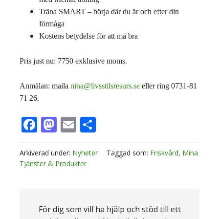
Träna SMART – börja där du är och efter din
förmåga
Kostens betydelse för att må bra
Pris just nu: 7750 exklusive moms.
Anmälan: maila
nina@livsstilsresurs.se
eller ring 0731-81
71 26.
Facebook
Mastodon
Email
Dela
Arkiverad under:
Nyheter
Taggad som:
Friskvård
,
Mina
Tjänster & Produkter
För dig som vill ha hjälp och stöd till ett