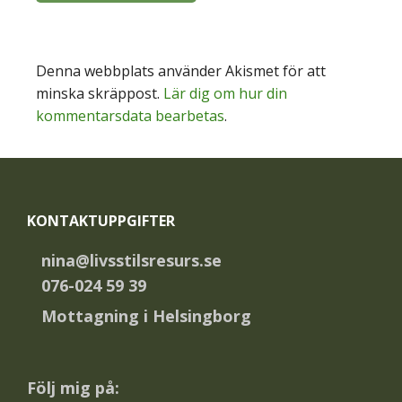
Denna webbplats använder Akismet för att
minska skräppost.
Lär dig om hur din
kommentarsdata bearbetas
.
Footer
KONTAKTUPPGIFTER
nina@livsstilsresurs.se
076-024 59 39
Mottagning i Helsingborg
Följ mig på: