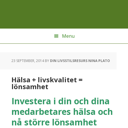
Hoppa
Hoppa
Hoppa
till
till
till
huvudnavigering
huvudinnehåll
sidfot
Menu
23 SEPTEMBER, 2014
BY
DIN LIVSSTILSRESURS NINA PLATO
Hälsa + livskvalitet =
lönsamhet
Investera i din och dina
medarbetares hälsa och
nå större lönsamhet