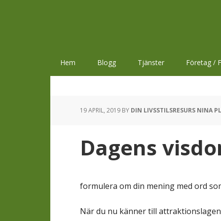
Hoppa
Hoppa
Hoppa
till
till
till
huvudnavigering
huvudinnehåll
sidfot
Hem
Blogg
Tjänster
Företag / F
19 APRIL, 2019
BY
DIN LIVSSTILSRESURS NINA P
Dagens visdo
formulera om din mening med ord som b
När du nu känner till attraktionslage