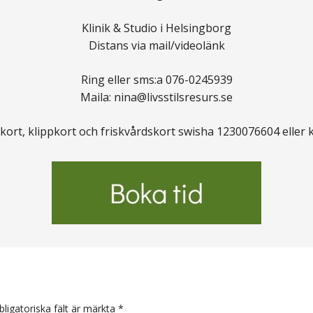
Klinik & Studio i Helsingborg
Distans via mail/videolänk
Ring eller sms:a 076-0245939
Maila: nina@livsstilsresurs.se
kort, klippkort och friskvårdskort swisha 1230076604 eller 
arer
bligatoriska fält är märkta
*