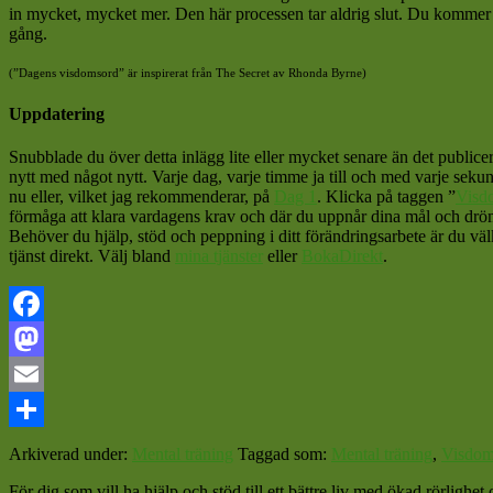
in mycket, mycket mer. Den här processen tar aldrig slut. Du kommer a
gång.
(”Dagens visdomsord” är inspirerat från The Secret av Rhonda Byrne)
Uppdatering
Snubblade du över detta inlägg lite eller mycket senare än det public
nytt med något nytt. Varje dag, varje timme ja till och med varje sekun
nu eller, vilket jag rekommenderar, på
Dag 1
. Klicka på taggen ”
Visd
förmåga att klara vardagens krav och där du uppnår dina mål och dröm
Behöver du hjälp, stöd och peppning i ditt förändringsarbete är du vä
tjänst direkt. Välj bland
mina tjänster
eller
BokaDirekt
.
Facebook
Mastodon
Email
Dela
Arkiverad under:
Mental träning
Taggad som:
Mental träning
,
Visdom
För dig som vill ha hjälp och stöd till ett bättre liv med ökad rörligh