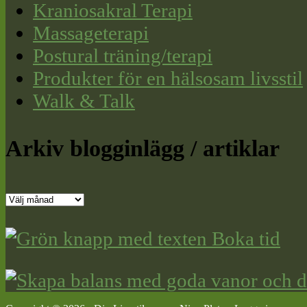
Kraniosakral Terapi
Massageterapi
Postural träning/terapi
Produkter för en hälsosam livsstil
Walk & Talk
Arkiv blogginlägg / artiklar
Arkiv
blogginlägg
/
artiklar