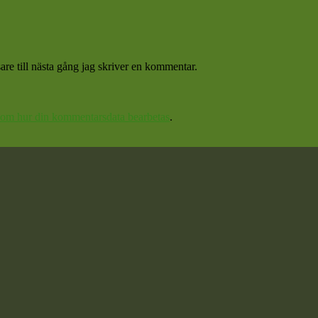
re till nästa gång jag skriver en kommentar.
 om hur din kommentarsdata bearbetas
.