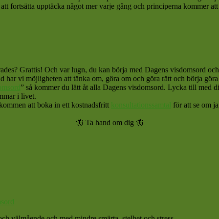
tt fortsätta upptäcka något mer varje gång och principerna kommer att b
erades? Grattis! Och var lugn, du kan börja med Dagens visdomsord och 
d har vi möjligheten att tänka om, göra om och göra rätt och börja göra 
omsord
” så kommer du lätt åt alla Dagens visdomsord. Lycka till med di
mar i livet.
lkommen att boka in ett kostnadsfritt
konsultationssamtal
för att se om ja
🦋 Ta hand om dig 🦋
sord
et och välmående och med mindre smärta, stelhet och stress.