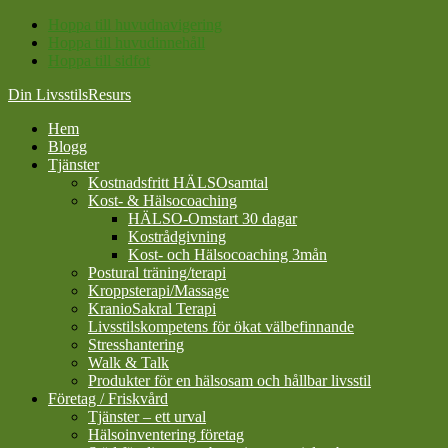
Hoppa till huvudnavigering
Hoppa till huvudinnehåll
Hoppa till sidfot
Din LivsstilsResurs
Hem
Blogg
Tjänster
Kostnadsfritt HÄLSOsamtal
Kost- & Hälsocoaching
HÄLSO-Omstart 30 dagar
Kostrådgivning
Kost- och Hälsocoaching 3mån
Postural träning/terapi
Kroppsterapi/Massage
KranioSakral Terapi
Livsstilskompetens för ökat välbefinnande
Stresshantering
Walk & Talk
Produkter för en hälsosam och hållbar livsstil
Företag / Friskvård
Tjänster – ett urval
Hälsoinventering företag