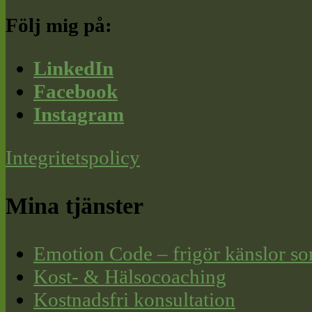
Följ mig på:
LinkedIn
Facebook
Instagram
Integritetspolicy
Mina tjänster
Emotion Code – frigör känslor so
Kost- & Hälsocoaching
Kostnadsfri konsultation