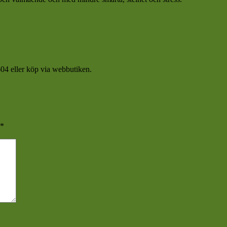
04 eller köp via webbutiken.
*