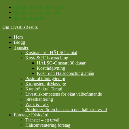
Hoppa till huvudnavigering
Hoppa till huvudinnehåll
Hoppa till sidfot
Din LivsstilsResurs
Hem
Blogg
Tjänster
Kostnadsfritt HÄLSOsamtal
Kost- & Hälsocoaching
HÄLSO-Omstart 30 dagar
Kostrådgivning
Kost- och Hälsocoaching 3mån
Postural träning/terapi
Kroppsterapi/Massage
KranioSakral Terapi
Livsstilskompetens för ökat välbefinnande
Stresshantering
Walk & Talk
Produkter för en hälsosam och hållbar livsstil
Företag / Friskvård
Tjänster – ett urval
Hälsoinventering företag