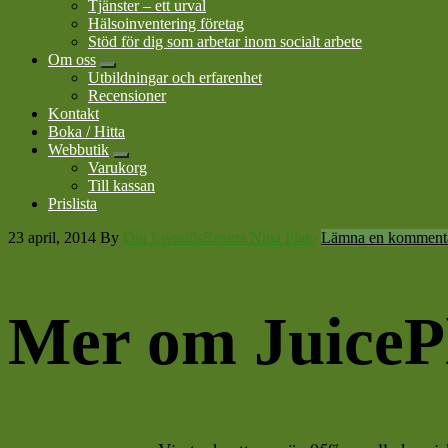
Tjänster – ett urval
Hälsoinventering företag
Stöd för dig som arbetar inom socialt arbete
Om oss
Submenu
Utbildningar och erfarenhet
Recensioner
Kontakt
Boka / Hitta
Webbutik
Submenu
Varukorg
Till kassan
Prislista
23 april, 2014
By
Din LivsstilsResurs Nina Plato
Lämna en komment
Mer om JuiceP