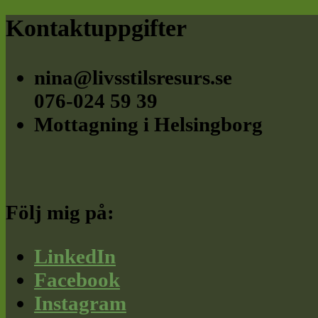
Footer
Kontaktuppgifter
nina@livsstilsresurs.se
076-024 59 39
Mottagning i Helsingborg
Följ mig på:
LinkedIn
Facebook
Instagram