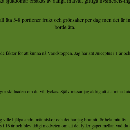
ka sjukdomar orsakas av dåliga matval, giftiga livsmedels-ingr
äta 5-8 portioner frukt och grönsaker per dag men det är in
borde äta.
 faktor för att kunna nå Världstoppen. Jag har ätit Juiceplus i 1 år och 
ör skillnaden om du vill lyckas. Själv missar jag ald
rig att äta mina Ju
g ville hjälpa andra människor och det har jag brunnit för hela mitt liv.
lus i 16 år och blev tidigt medveten om att det fyller gapet mellan vad du