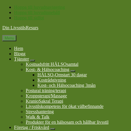
Hoppa till huvudnavigering
Hoppa till huvudinnehåll
Hoppa till sidfot
Din LivsstilsResurs
Menu
Hem
Blogg
Tjänster
Submenu
Kostnadsfritt HÄLSOsamtal
Kost- & Hälsocoaching
Submenu
HÄLSO-Omstart 30 dagar
Kostrådgivning
Kost- och Hälsocoaching 3mån
Postural träning/terapi
Kroppsterapi/Massage
KranioSakral Terapi
Livsstilskompetens för ökat välbefinnande
Stresshantering
Walk & Talk
Produkter för en hälsosam och hållbar livsstil
Företag / Friskvård
Submenu