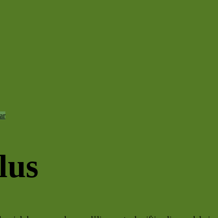
ar
lus