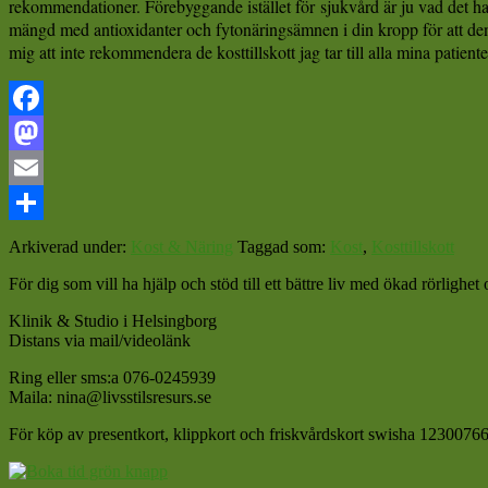
rekommendationer.
Förebyggande istället för
sjukvård är ju vad det ha
mängd med antioxidanter och fytonäringsämnen i din kropp för att den 
mig att inte rekommendera de kosttillskott jag tar till alla mina patient
Facebook
Mastodon
Email
Dela
Arkiverad under:
Kost & Näring
Taggad som:
Kost
,
Kosttillskott
För dig som vill ha hjälp och stöd till ett bättre liv med ökad rörligh
Klinik & Studio i Helsingborg
Distans via mail/videolänk
Ring eller sms:a 076-0245939
Maila: nina@livsstilsresurs.se
För köp av presentkort, klippkort och friskvårdskort swisha 12300766