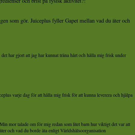
edienser och brist på fysisk aktivitet?!
gen som gör. Juiceplus fyller Gapet mellan vad du äter och
det har gjort att jag har kunnat träna hårt och hålla mig frisk under
iceplus varje dag för att hålla mig frisk för att kunna leverera och hjälpa
 Min mor talade om för mig redan som litet barn hur viktigt det var att
 äter och vad du borde äta enligt Världshäls
oorganisation