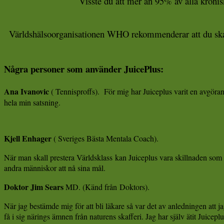
Visste du att mer än 95% av alla kronis
Världshälsoorganisationen WHO rekommenderar att du skall 
Några personer som använder JuicePlus:
Ana Ivanovic
( Tennisproffs). För mig har Juiceplus varit en avgörande
hela min satsning.
Kjell E
nhager
( Sveriges Bästa Mentala Coach).
När man skall prestera Världsklass
kan Juiceplus vara skillnaden som g
andra människor att nå sina mål.
Doktor Jim Sears
MD. (Känd från
Doktors).
När jag bestämde mig för att bli läkare så var det av anledningen att ja
få i sig närings ämnen från naturens skafferi. Jag har själv ätit Juicep