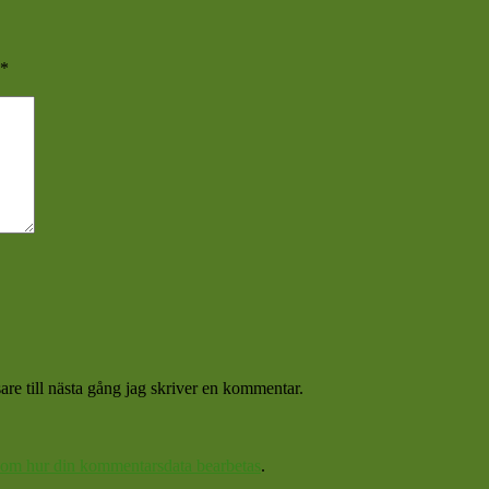
*
re till nästa gång jag skriver en kommentar.
 om hur din kommentarsdata bearbetas
.