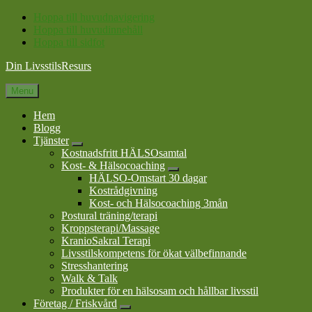
Hoppa till huvudnavigering
Hoppa till huvudinnehåll
Hoppa till sidfot
Din LivsstilsResurs
Menu
Hem
Blogg
Tjänster
Submenu
Kostnadsfritt HÄLSOsamtal
Kost- & Hälsocoaching
Submenu
HÄLSO-Omstart 30 dagar
Kostrådgivning
Kost- och Hälsocoaching 3mån
Postural träning/terapi
Kroppsterapi/Massage
KranioSakral Terapi
Livsstilskompetens för ökat välbefinnande
Stresshantering
Walk & Talk
Produkter för en hälsosam och hållbar livsstil
Företag / Friskvård
Submenu