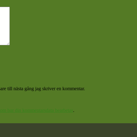
re till nästa gång jag skriver en kommentar.
 om hur din kommentarsdata bearbetas
.