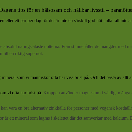
Dagens tips för en hälsosam och hållbar livsstil – paranötte
 eller ett par per dag för det är inte en särskilt god nöt i alla fall int
ll de absolut näringstätaste nötterna. Främst innehåller de mängder med 
till en riktig supernöt.
 mineral som vi människor ofta har viss brist på. Och det bästa av allt ä
om vi ofta har brist på.
Kroppen använder magnesium i väldigt många o
er kan vara en bra alternativ zinkkälla för personer med vegansk kosthåll
for är ett mineral som lagras i skelettet där det samverkar med kalcium