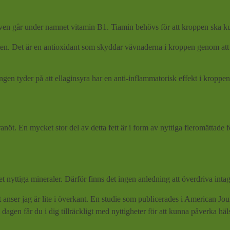
 även går under namnet vitamin B1. Tiamin behövs för att kroppen ska k
ten. Det är en antioxidant som skyddar vävnaderna i kroppen genom att
ngen tyder på att ellaginsyra har en anti-inflammatorisk effekt i kroppen
anöt. En mycket stor del av detta fett är i form av nyttiga fleromättade f
 nyttiga mineraler. Därför finns det ingen anledning att överdriva intag
anser jag är lite i överkant. En studie som publicerades i American Jour
 dagen får du i dig tillräckligt med nyttigheter för att kunna påverka häls