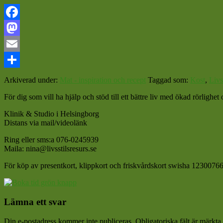
Facebook
Mastodon
Email
Dela
Arkiverad under:
Mat - inspiration och recept
Taggad som:
Kost
,
Livs
För dig som vill ha hjälp och stöd till ett bättre liv med ökad rörligh
Klinik & Studio i Helsingborg
Distans via mail/videolänk
Ring eller sms:a 076-0245939
Maila: nina@livsstilsresurs.se
För köp av presentkort, klippkort och friskvårdskort swisha 12300766
Läsarkommentarer
Lämna ett svar
Din e-postadress kommer inte publiceras.
Obligatoriska fält är märkta