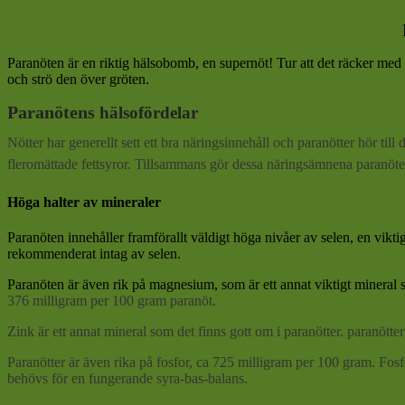
Paranöten är en riktig hälsobomb, en supernöt! Tur att det räcker med en
och strö den över gröten.
Paranötens
hälsofördelar
Nötter har generellt sett ett bra näringsinnehåll och paranötter hör ti
fleromättade fettsyror. Tillsammans gör dessa näringsämnena paranöten 
Höga halter av mineraler
Paranöten innehåller framförallt väldigt höga nivåer av selen, en viktig
rekommenderat intag av selen.
Paranöten är även rik på magnesium, som är ett annat viktigt mineral s
376 milligram per 100 gram paranöt.
Zink
är ett annat mineral som det finns gott om i paranötter. paranött
Paranötter är även rika på fosfor, ca 725 milligram per 100 gram. Fos
behövs för en fungerande syra-bas-balans.