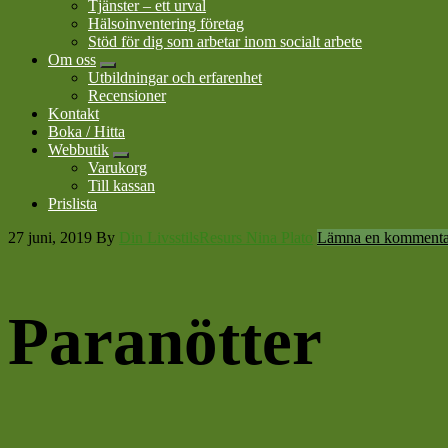
Tjänster – ett urval
Hälsoinventering företag
Stöd för dig som arbetar inom socialt arbete
Om oss
Submenu
Utbildningar och erfarenhet
Recensioner
Kontakt
Boka / Hitta
Webbutik
Submenu
Varukorg
Till kassan
Prislista
27 juni, 2019
By
Din LivsstilsResurs Nina Plato
Lämna en kommenta
Paranötter