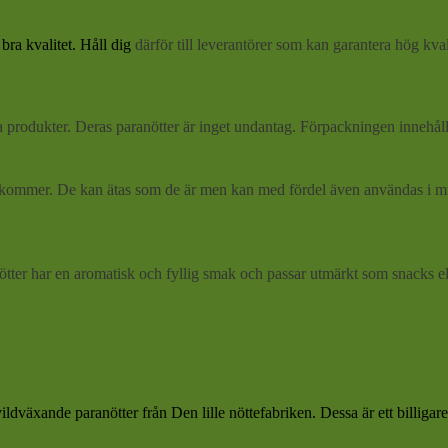
bra kvalitet. Håll dig
därför till leverantörer som kan garantera hög kva
produkter. Deras paranötter är inget undantag. Förpackningen innehål
r förekommer. De kan ätas som de är men kan med fördel även användas i
tter har en aromatisk och fyllig smak och passar utmärkt som snacks ell
ldväxande paranötter från Den lille nöttefabriken. Dessa är ett billiga