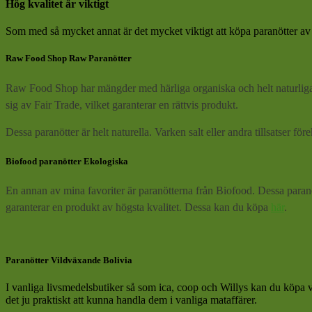
Hög kvalitet är viktigt
Som med så mycket annat är det mycket viktigt att köpa paranötter av 
Raw Food Shop Raw Paranötter
Raw Food Shop har mängder med härliga organiska och helt naturliga 
sig av Fair Trade, vilket garanterar en rättvis produkt.
Dessa paranötter är helt naturella. Varken salt eller andra tillsatse
Biofood paranötter Ekologiska
En annan av mina favoriter är paranötterna från Biofood. Dessa paranö
garanterar en produkt av högsta kvalitet. Dessa kan du köpa
här
.
Paranötter Vildväxande Bolivia
I vanliga livsmedelsbutiker så som ica, coop och Willys kan du köpa vi
det ju praktiskt att kunna handla dem i vanliga mataffärer.