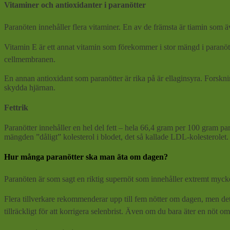
Vitaminer och antioxidanter i paranötter
Paranöten innehåller flera vitaminer. En av de främsta är tiamin som
Vitamin E är ett annat vitamin som förekommer i stor mängd i paranö
cellmembranen.
En annan antioxidant som paranötter är rika på är ellaginsyra. Forskni
skydda hjärnan.
Fettrik
Paranötter innehåller en hel del fett – hela 66,4 gram per 100 gram par
mängden ”dåligt” kolesterol i blodet, det så kallade LDL-kolesterolet.
Hur många paranötter ska man äta om dagen?
Paranöten är som sagt en riktig supernöt som innehåller extremt mycket
Flera tillverkare rekommenderar upp till fem nötter om dagen, men det 
tillräckligt för att korrigera selenbrist. Även om du bara äter en nöt om