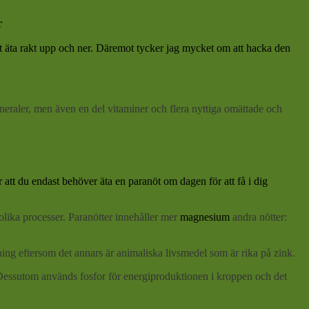
r
e att äta rakt upp och ner. Däremot tycker jag mycket om att hacka den
mineraler, men även en del vitaminer och flera nyttiga omättade och
r att du endast behöver äta en paranöt om dagen för att få i dig
lika processer.
Paranötter innehåller mer
magnesium
andra nötter:
ning
eftersom det annars är animaliska livsmedel som är rika på zink.
. Dessutom används fosfor för energiproduktionen i kroppen och det