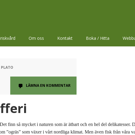
riskvård
Om oss
Kontakt
Boka / Hitta
Webbu
A PLATO
LÄMNA EN KOMMENTAR
fferi
Det finn så mycket i naturen som är ätbart och en hel del delikatesser. Då
om ”ogräs” som växer i vårt nordliga klimat. Men även fisk från våra vat