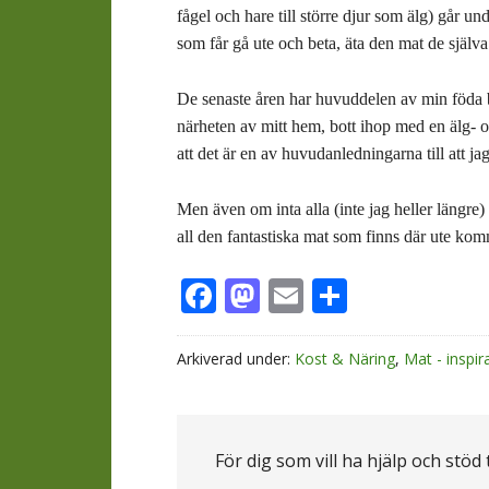
fågel och hare till större djur som älg) går un
som får gå ute och beta, äta den mat de själva 
De senaste åren har huvuddelen av min föda be
närheten av mitt hem, bott ihop med en älg- oc
att det är en av huvudanledningarna till att ja
Men även om inta alla (inte jag heller längre) 
all den fantastiska mat som finns där ute komm
Facebook
Mastodon
Email
Dela
Arkiverad under:
Kost & Näring
,
Mat - inspir
För dig som vill ha hjälp och stöd