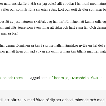
der naturens skafferi. Här ser jag också allt vi odlar i harmoni med natur
väljer och som får följa sin egen rytm, kort och gott de djur som mår bra 
stått av just naturens skafferi. Jag har haft förmånen att kunna odla eg
h småviltsjägare som även gillar att fiska och haft egna får. Och denna 
g mår så bra!
har denna förmånen så kan i stort sett alla människor nyttja en hel del a
er jag att tipsa om vad vi kan äta och hur man kan tillaga mat från natu
ation och recept
Taggad som:
Hållbar miljö
,
Livsmedel o Råvaror
 till ett bättre liv med ökad rörlighet och välmående och med