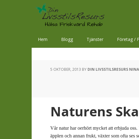
Hoppa
Hoppa
Hoppa
till
till
till
huvudnavigering
huvudinnehåll
sidfot
Hem
Blogg
Tjänster
Företag / F
5 OKTOBER, 2013
BY
DIN LIVSSTILSRESURS NIN
Naturens Ska
Vår natur har oerhört mycket att erbjuda oss. 
äpplen och annan frukt, växter som ofta ses s