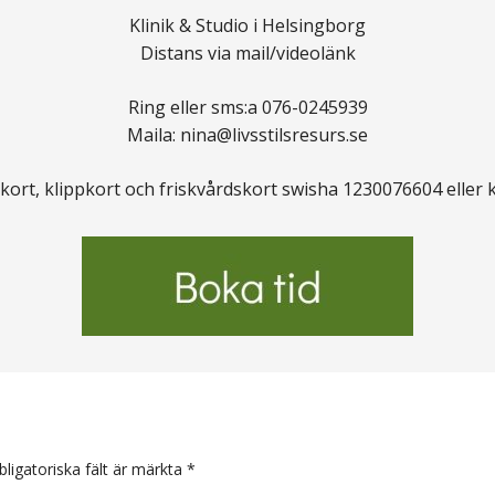
Klinik & Studio i Helsingborg
Distans via mail/videolänk
Ring eller sms:a 076-0245939
Maila: nina@livsstilsresurs.se
kort, klippkort och friskvårdskort swisha 1230076604 eller 
arer
bligatoriska fält är märkta
*