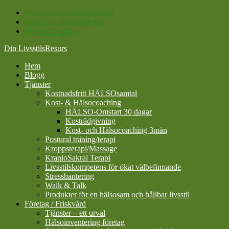
Hoppa till huvudnavigering
Hoppa till huvudinnehåll
Hoppa till sidfot
Din LivsstilsResurs
Hem
Blogg
Tjänster
Kostnadsfritt HÄLSOsamtal
Kost- & Hälsocoaching
HÄLSO-Omstart 30 dagar
Kostrådgivning
Kost- och Hälsocoaching 3mån
Postural träning/terapi
Kroppsterapi/Massage
KranioSakral Terapi
Livsstilskompetens för ökat välbefinnande
Stresshantering
Walk & Talk
Produkter för en hälsosam och hållbar livsstil
Företag / Friskvård
Tjänster – ett urval
Hälsoinventering företag