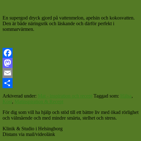
En supergod dryck gjord på vattenmelon, apelsin och kokosvatten.
Den är både näringsrik och läskande och därför perfekt i
sommarvärmen.
Facebook
Mastodon
Email
Dela
Arkiverad under:
Mat - inspiration och recept
Taggad som:
Hälsa
,
Kost
,
Matinspiration & Recept
För dig som vill ha hjälp och stöd till ett bättre liv med ökad rörlighet
och välmående och med mindre smärta, stelhet och stress.
Klinik & Studio i Helsingborg
Distans via mail/videolänk