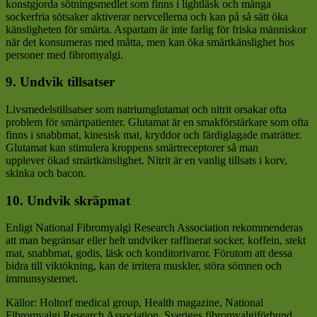
konstgjorda sötningsmedlet som finns i lightläsk och många
sockerfria sötsaker aktiverar nervcellerna och kan på så sätt öka
känsligheten för smärta. Aspartam är inte farlig för friska människor
när det konsumeras med måtta, men kan öka smärtkänslighet hos
personer med fibromyalgi.
9. Undvik tillsatser
Livsmedelstillsatser som natriumglutamat och nitrit orsakar ofta
problem för smärtpatienter. Glutamat är en smakförstärkare som ofta
finns i snabbmat, kinesisk mat, kryddor och färdiglagade maträtter.
Glutamat kan stimulera kroppens smärtreceptorer så man
upplever ökad smärtkänslighet. Nitrit är en vanlig tillsats i korv,
skinka och bacon.
10. Undvik skräpmat
Enligt National Fibromyalgi Research Association rekommenderas
att man begränsar eller helt undviker raffinerat socker, koffein, stekt
mat, snabbmat, godis, läsk och konditorivaror. Förutom att dessa
bidra till viktökning, kan de irritera muskler, störa sömnen och
immunsystemet.
Källor: Holtorf medical group, Health magazine, National
Fibromyalgi Research Association, Sveriges fibromyalgiförbund