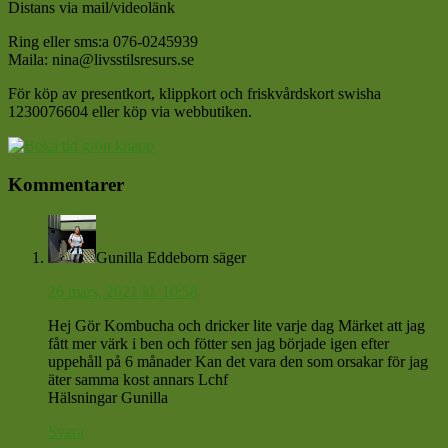
Distans via mail/videolänk
Ring eller sms:a 076-0245939
Maila: nina@livsstilsresurs.se
För köp av presentkort, klippkort och friskvårdskort swisha
1230076604 eller köp via webbutiken.
Läsarkommentarer
Kommentarer
Gunilla Eddeborn
säger
26 mars, 2021 kl. 10:58
Hej Gör Kombucha och dricker lite varje dag Märket att jag
fått mer värk i ben och fötter sen jag började igen efter
uppehåll på 6 månader Kan det vara den som orsakar för jag
äter samma kost annars Lchf
Hälsningar Gunilla
Svara