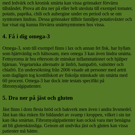
med ledvärk och kronisk smärta kan vissa grönsaker förvärra
tillståndet. Prova att dra ner på eller helt utesluta till exempel tomater,
potatis, paprika, chili och aubergine under en period och se om
symtomen lindras. Dessa grönsaker tillhör familjen potatisväxter och
har visat sig kunna förvärra smärtsymtomen hos vissa.
4. Få i dig omega-3
Omega-3, som till exempel finns i lax och annan fet fisk, har hyllats
som hjärtvänlig och hälsosam, men omega 3 kan även lindra smärta.
Fettsyrorna är bra eftersom de minskar inflammationer och hjälper
hjärnan. Vegetariska alternativ är linfrö, hampafrö, valnötter och
chiafrö. En undersökning från 2006 visade att personer med artrit
som dagligen tog kosttillskott av fiskolja minskade sin smärta med
60 procent. Omega-3 har dock inte testats specifikt på
fibromyalgipatienter.
5. Dra ner på jäst och gluten
Jäst finns i dom flesta bröd och bakverk men även i andra livsmedel.
Jäst kan öka risken för bildandet av svamp i kroppen, vilket i sin tur
kan öka smärtan. Fibromyalgipatienter kan också vara mer benägna
att bli glutenkänsliga. Genom att undvika jäst och gluten kan vissa
patienter må bättre.