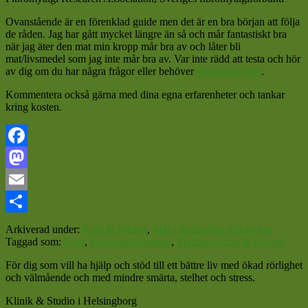
Ovanstående är en förenklad guide men det är en bra början att följa
de råden. Jag har gått mycket längre än så och mår fantastiskt bra
när jag äter den mat min kropp mår bra av och låter bli
mat/livsmedel som jag inte mår bra av. Var inte rädd att testa och hör
av dig om du har några frågor eller behöver
kostrådgivning
.
Kommentera också gärna med dina egna erfarenheter och tankar
kring kosten.
Facebook
Mastodon
Email
Dela
Arkiverad under:
Kost & Näring
,
Mat - inspiration och recept
Taggad som:
Kost
,
Livsstilsförändring
,
Matinspiration & Recept
För dig som vill ha hjälp och stöd till ett bättre liv med ökad rörlighet
och välmående och med mindre smärta, stelhet och stress.
Klinik & Studio i Helsingborg