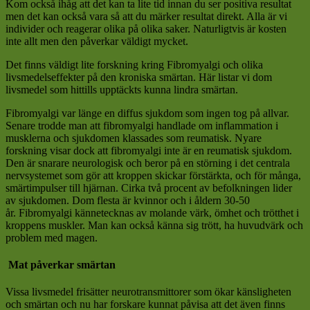
Kom också ihåg att det kan ta lite tid innan du ser positiva resultat
men det kan också vara så att du märker resultat direkt. Alla är vi
individer och reagerar olika på olika saker. Naturligtvis är kosten
inte allt men den påverkar väldigt mycket.
Det finns väldigt lite forskning kring Fibromyalgi och olika
livsmedelseffekter på den kroniska smärtan. Här listar vi dom
livsmedel som hittills upptäckts kunna lindra smärtan.
Fibromyalgi var länge en diffus sjukdom som ingen tog på allvar.
Senare trodde man att fibromyalgi handlade om inflammation i
musklerna och sjukdomen klassades som reumatisk. Nyare
forskning visar dock att fibromyalgi inte är en reumatisk sjukdom.
Den är snarare neurologisk och beror på en störning i det centrala
nervsystemet som gör att kroppen skickar förstärkta, och för många,
smärtimpulser till hjärnan. Cirka två procent av befolkningen lider
av sjukdomen. Dom flesta är kvinnor och i åldern 30-50
år. Fibromyalgi kännetecknas av molande värk, ömhet och trötthet i
kroppens muskler. Man kan också känna sig trött, ha huvudvärk och
problem med magen.
Mat påverkar smärtan
Vissa livsmedel frisätter neurotransmittorer som ökar känsligheten
och smärtan och nu har forskare kunnat påvisa att det även finns