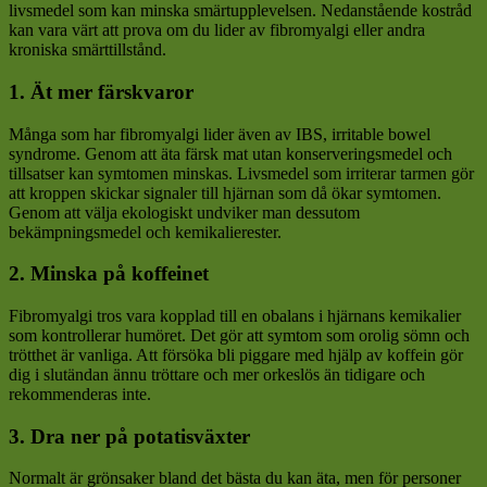
livsmedel som kan minska smärtupplevelsen. Nedanstående kostråd
kan vara värt att prova om du lider av fibromyalgi eller andra
kroniska smärttillstånd.
1. Ät mer färskvaror
Många som har fibromyalgi lider även av IBS, irritable bowel
syndrome. Genom att äta färsk mat utan konserveringsmedel och
tillsatser kan symtomen minskas. Livsmedel som irriterar tarmen gör
att kroppen skickar signaler till hjärnan som då ökar symtomen.
Genom att välja ekologiskt undviker man dessutom
bekämpningsmedel och kemikalierester.
2. Minska på koffeinet
Fibromyalgi tros vara kopplad till en obalans i hjärnans kemikalier
som kontrollerar humöret. Det gör att symtom som orolig sömn och
trötthet är vanliga. Att försöka bli piggare med hjälp av koffein gör
dig i slutändan ännu tröttare och mer orkeslös än tidigare och
rekommenderas inte.
3. Dra ner på potatisväxter
Normalt är grönsaker bland det bästa du kan äta, men för personer