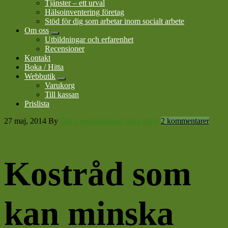
Tjänster – ett urval
Hälsoinventering företag
Stöd för dig som arbetar inom socialt arbete
Om oss
Submenu
Utbildningar och erfarenhet
Recensioner
Kontakt
Boka / Hitta
Webbutik
Submenu
Varukorg
Till kassan
Prislista
27 maj, 2014
By
Din LivsstilsResurs Nina Plato
2 kommentarer
Kostråd som
kan minska