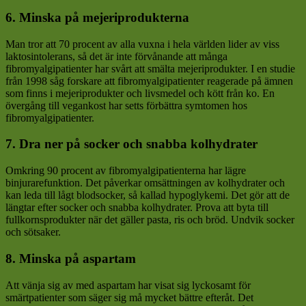
6. Minska på mejeriprodukterna
Man tror att 70 procent av alla vuxna i hela världen lider av viss
laktosintolerans, så det är inte förvånande att många
fibromyalgipatienter har svårt att smälta mejeriprodukter. I en studie
från 1998 såg forskare att fibromyalgipatienter reagerade på ämnen
som finns i mejeriprodukter och livsmedel och kött från ko. En
övergång till vegankost har setts förbättra symtomen hos
fibromyalgipatienter.
7. Dra ner på socker och snabba kolhydrater
Omkring 90 procent av fibromyalgipatienterna har lägre
binjurarefunktion. Det påverkar omsättningen av kolhydrater och
kan leda till lågt blodsocker, så kallad hypoglykemi. Det gör att de
längtar efter socker och snabba kolhydrater. Prova att byta till
fullkornsprodukter när det gäller pasta, ris och bröd. Undvik socker
och sötsaker.
8. Minska på aspartam
Att vänja sig av med aspartam har visat sig lyckosamt för
smärtpatienter som säger sig må mycket bättre efteråt. Det