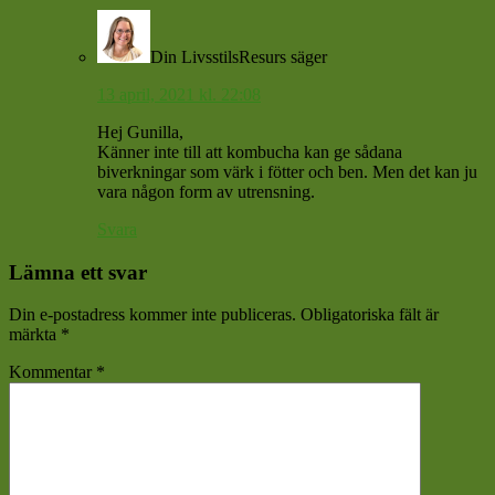
Din LivsstilsResurs
säger
13 april, 2021 kl. 22:08
Hej Gunilla,
Känner inte till att kombucha kan ge sådana
biverkningar som värk i fötter och ben. Men det kan ju
vara någon form av utrensning.
Svara
Lämna ett svar
Din e-postadress kommer inte publiceras.
Obligatoriska fält är
märkta
*
Kommentar
*