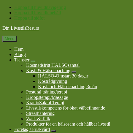
Hoppa till huvudnavigering
Hoppa till huvudinnehåll
Hoppa till sidfot
Din LivsstilsResurs
Menu
Hem
Blogg
Tjänster
Submenu
Kostnadsfritt HÄLSOsamtal
Kost- & Hälsocoaching
Submenu
HÄLSO-Omstart 30 dagar
Kostrådgivning
Kost- och Hälsocoaching 3mån
Postural träning/terapi
Kroppsterapi/Massage
KranioSakral Terapi
Livsstilskompetens för ökat välbefinnande
Stresshantering
Walk & Talk
Produkter för en hälsosam och hållbar livsstil
Företag / Friskvård
Submenu