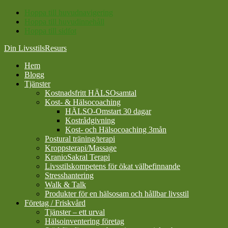
Hoppa till huvudnavigering
Hoppa till huvudinnehåll
Hoppa till sidfot
Din LivsstilsResurs
Hem
Blogg
Tjänster
Kostnadsfritt HÄLSOsamtal
Kost- & Hälsocoaching
HÄLSO-Omstart 30 dagar
Kostrådgivning
Kost- och Hälsocoaching 3mån
Postural träning/terapi
Kroppsterapi/Massage
KranioSakral Terapi
Livsstilskompetens för ökat välbefinnande
Stresshantering
Walk & Talk
Produkter för en hälsosam och hållbar livsstil
Företag / Friskvård
Tjänster – ett urval
Hälsoinventering företag