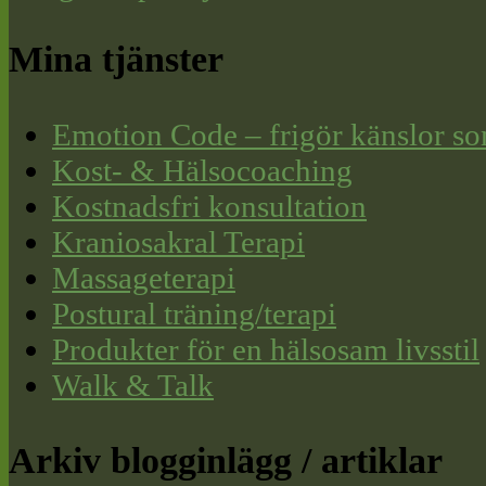
Mina tjänster
Emotion Code – frigör känslor so
Kost- & Hälsocoaching
Kostnadsfri konsultation
Kraniosakral Terapi
Massageterapi
Postural träning/terapi
Produkter för en hälsosam livsstil
Walk & Talk
Arkiv blogginlägg / artiklar