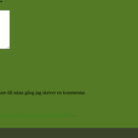
*
re till nästa gång jag skriver en kommentar.
 om hur din kommentarsdata bearbetas
.