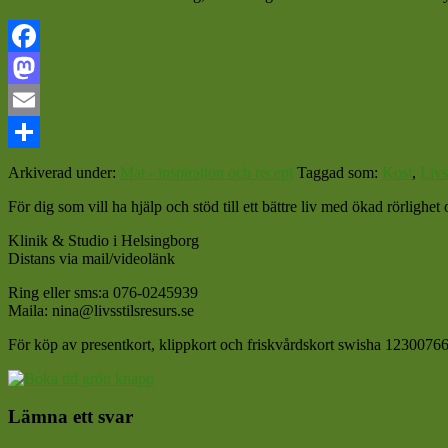
Facebook
Mastodon
Email
Dela
Arkiverad under:
Mat - inspiration och recept
Taggad som:
Kost
,
Livs
För dig som vill ha hjälp och stöd till ett bättre liv med ökad rörligh
Klinik & Studio i Helsingborg
Distans via mail/videolänk
Ring eller sms:a 076-0245939
Maila: nina@livsstilsresurs.se
För köp av presentkort, klippkort och friskvårdskort swisha 12300766
Läsarkommentarer
Lämna ett svar