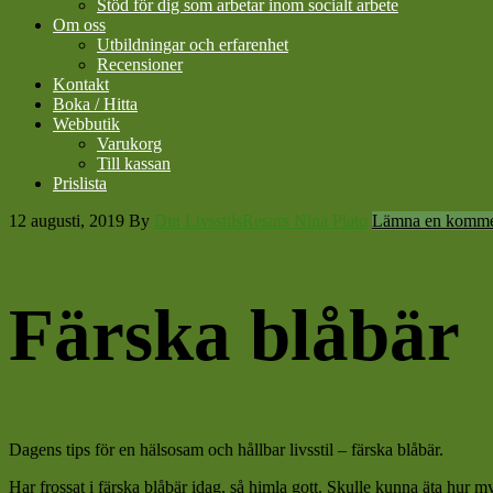
Stöd för dig som arbetar inom socialt arbete
Om oss
Utbildningar och erfarenhet
Recensioner
Kontakt
Boka / Hitta
Webbutik
Varukorg
Till kassan
Prislista
12 augusti, 2019
By
Din LivsstilsResurs Nina Plato
Lämna en komme
Färska blåbär
Dagens tips för en hälsosam och hållbar livsstil – färska blåbär.
Har frossat i färska blåbär idag, så himla gott. Skulle kunna äta hur m