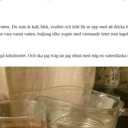
tten. Du som är kall, blek, svullen och trött får se upp med att dricka f
 kan vara varmt vatten, buljong eller yogite med värmande örter som inge
en på köksbordet. Och ska jag iväg tar jag oftast med mig en vattenflaska