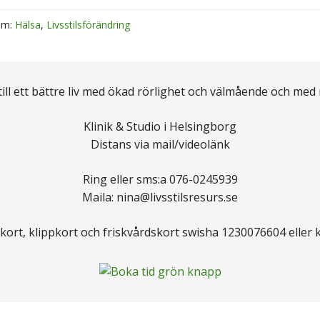
om:
Hälsa
,
Livsstilsförändring
 till ett bättre liv med ökad rörlighet och välmående och med
Klinik & Studio i Helsingborg
Distans via mail/videolänk
Ring eller sms:a 076-0245939
Maila: nina@livsstilsresurs.se
kort, klippkort och friskvårdskort swisha 1230076604 eller 