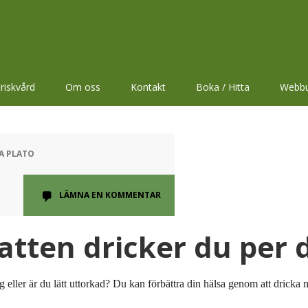
riskvård
Om oss
Kontakt
Boka / Hitta
Webbu
NA PLATO
LÄMNA EN KOMMENTAR
tten dricker du per 
g eller är du lätt uttorkad? Du kan förbättra din hälsa genom att dricka