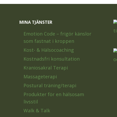
MINA TJÄNSTER
Emotion Code – frigör känslor
som fastnat i kroppen
Kost- & Hälsocoaching
Kostnadsfri konsultation
Kraniosakral Terapi
Massageterapi
Postural träning/terapi
Produkter för en hälsosam
livsstil
Walk & Talk