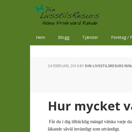
Hoppa
Hoppa
Hoppa
till
till
till
huvudnavigering
huvudinnehåll
sidfot
Hem
Blogg
Tjänster
Företag / F
24 FEBRUARI, 2014
BY
DIN LIVSSTILSRESURS NI
Hur mycket va
Får du i dig tillräcklig mängd vätska varje da
läkande såväl invändigt som utvändigt.