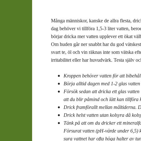
Många människor, kanske de allra flesta, drick
dag behöver vi tillföra 1,5-3 liter vatten, ber
börjar dricka mer vatten upplever ett ökat vä
Om huden går ner snabbt har du god vätskest
svart te, öl och vin räknas inte som vätska eft
irritabilitet eller har huvudvärk. Testa själv
Kroppen behöver vatten för att bibehåll
Börja alltid dagen med 1-2 glas vatten 
Försök sedan att dricka ett glas vatten 
att du blir påmind och lätt kan tillföra
Drick framförallt mellan måltiderna. De
Drick helst vatten utan kolsyra då kols
Tänk på att om du dricker ett mineralfat
Försurat vatten (pH-värde under 6,5) k
sura vattnet har ofta höga halter av 