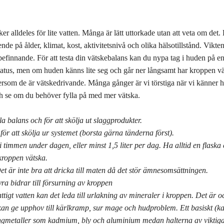
er alldeles för lite vatten. Många är lätt uttorkade utan att veta om de
oende på ålder, klimat, kost, aktivitetsnivå och olika hälsotillstånd. Vikt
lbefinnande. För att testa din vätskebalans kan du nypa tag i huden på 
atus, men om huden känns lite seg och går ner långsamt har kroppen vä
ersom de är vätskedrivande. Många gånger är vi törstiga när vi känner hun
 och se om du behöver fylla på med mer vätska.
a balans och för att skölja ut slaggprodukter.
för att skölja ur systemet (borsta gärna tänderna först).
i timmen under dagen, eller minst 1,5 liter per dag. Ha alltid en flaska 
 kroppen vätska.
t är inte bra att dricka till maten då det stör ämnesomsättningen.
yra bidrar till försurning av kroppen
tigt vatten kan det leda till urlakning av mineraler i kroppen. Det är ocks
an ge upphov till kärlkramp, sur mage och hudproblem. Ett basiskt (kal
tungmetaller som kadmium, bly och aluminium medan halterna av viktig