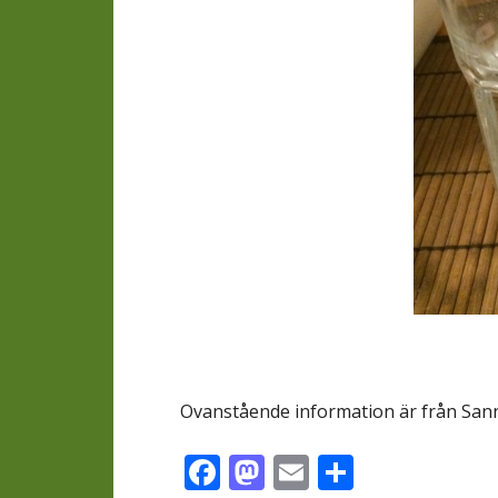
Ovanstående information är från Sanna 
Facebook
Mastodon
Email
Dela