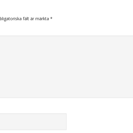
arer
bligatoriska fält är märkta
*