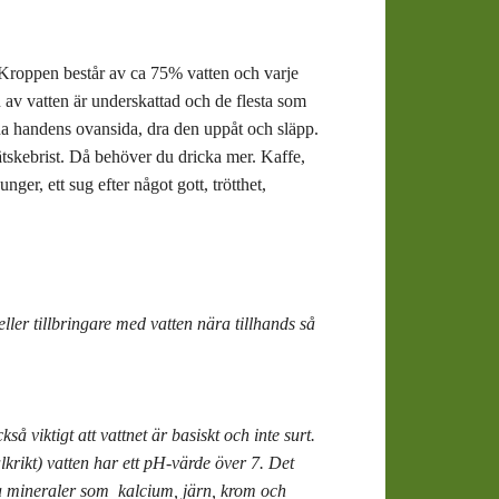
t. Kroppen består av ca 75% vatten och varje
en av vatten är underskattad och de flesta som
ena handens ovansida, dra den uppåt och släpp.
tskebrist. Då behöver du dricka mer. Kaffe,
ger, ett sug efter något gott, trötthet,
eller tillbringare med vatten nära tillhands så
å viktigt att vattnet är basiskt och inte surt.
krikt) vatten har ett pH-värde över 7. Det
a mineraler som kalcium, järn, krom och