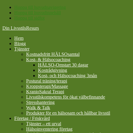
Hoppa till huvudnavigering
Hoppa till huvudinnehåll
Hoppa till sidfot
Din LivsstilsResurs
Hem
Blogg
Tjänster
Kostnadsfritt HÄLSOsamtal
Kost- & Hälsocoaching
HÄLSO-Omstart 30 dagar
Kostrådgivning
Kost- och Hälsocoaching 3mån
Postural träning/terapi
Kroppsterapi/Massage
KranioSakral Terapi
Livsstilskompetens för ökat välbefinnande
Stresshantering
Walk & Talk
Produkter för en hälsosam och hållbar livsstil
Företag / Friskvård
Tjänster – ett urval
Hälsoinventering företag