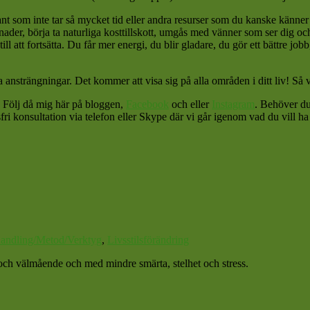
som inte tar så mycket tid eller andra resurser som du kanske känner att
, börja ta naturliga kosttillskott, umgås med vänner som ser dig och lyf
ill att fortsätta. Du får mer energi, du blir gladare, du gör ett bättre jo
 ansträngningar. Det kommer att visa sig på alla områden i ditt liv! Så v
v? Följ då mig här på bloggen,
Facebook
och eller
Instagram
. Behöver du
fri konsultation via telefon eller Skype där vi går igenom vad du vill ha
andling/Metod/Verktyg
,
Livsstilsförändring
et och välmående och med mindre smärta, stelhet och stress.