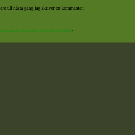
re till nästa gång jag skriver en kommentar.
 om hur din kommentarsdata bearbetas
.