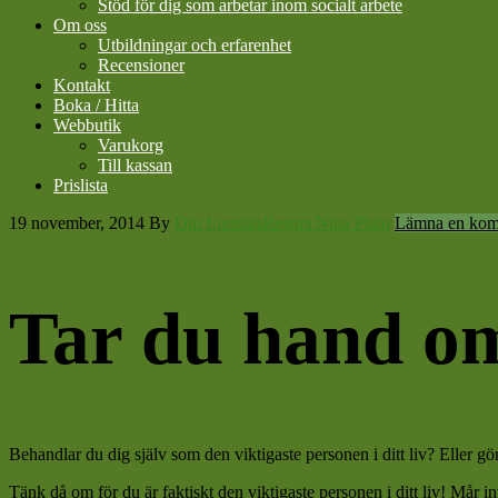
Stöd för dig som arbetar inom socialt arbete
Om oss
Utbildningar och erfarenhet
Recensioner
Kontakt
Boka / Hitta
Webbutik
Varukorg
Till kassan
Prislista
19 november, 2014
By
Din LivsstilsResurs Nina Plato
Lämna en kom
Tar du hand om
Behandlar du dig själv som den viktigaste personen i ditt liv? Eller g
Tänk då om för du är faktiskt den viktigaste personen i ditt liv! Mår in