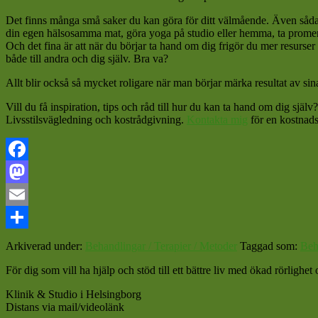
Det finns många små saker du kan göra för ditt välmående. Även sådant 
din egen hälsosamma mat, göra yoga på studio eller hemma, ta promenader
Och det fina är att när du börjar ta hand om dig frigör du mer resurser t
både till andra och dig själv. Bra va?
Allt blir också så mycket roligare när man börjar märka resultat av sina
Vill du få inspiration, tips och råd till hur du kan ta hand om dig själ
Livsstilsvägledning och kostrådgivning.
Kontakta mig
för en kostnads
Facebook
Mastodon
Email
Dela
Arkiverad under:
Behandlingar / Terapier / Metoder
Taggad som:
Beh
För dig som vill ha hjälp och stöd till ett bättre liv med ökad rörligh
Klinik & Studio i Helsingborg
Distans via mail/videolänk