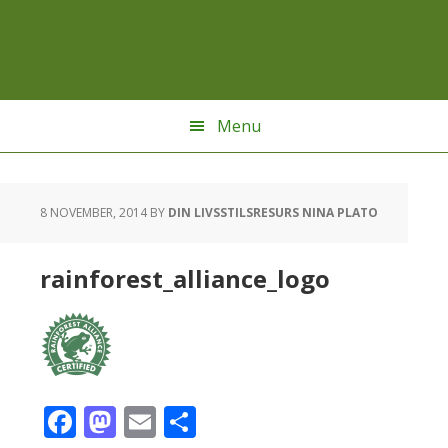
Hoppa
Hoppa
Hoppa
till
till
till
huvudnavigering
huvudinnehåll
sidfot
Menu
8 NOVEMBER, 2014
BY
DIN LIVSSTILSRESURS NINA PLATO
rainforest_alliance_logo
Facebook
Mastodon
Email
Dela