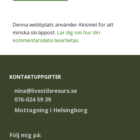
Denna webbplats använder Akismet för att
minska skräppost.
Lär dig om hur din
kommentarsdata bearbetas
.
Footer
KONTAKTUPPGIFTER
nina@livsstilsresurs.se
076-024 59 39
Mottagning i Helsingborg
Följ mig på: