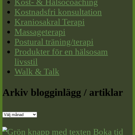
Kost- & Hälsocoaching
Kostnadsfri konsultation
Kraniosakral Terapi
Massageterapi
Postural träning/terapi
Produkter för en hälsosam
livsstil
Walk & Talk
Arkiv blogginlägg / artiklar
Arkiv
blogginlägg
/