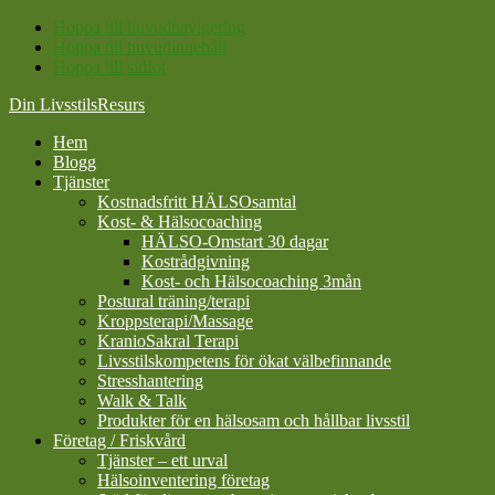
Hoppa till huvudnavigering
Hoppa till huvudinnehåll
Hoppa till sidfot
Din LivsstilsResurs
Hem
Blogg
Tjänster
Kostnadsfritt HÄLSOsamtal
Kost- & Hälsocoaching
HÄLSO-Omstart 30 dagar
Kostrådgivning
Kost- och Hälsocoaching 3mån
Postural träning/terapi
Kroppsterapi/Massage
KranioSakral Terapi
Livsstilskompetens för ökat välbefinnande
Stresshantering
Walk & Talk
Produkter för en hälsosam och hållbar livsstil
Företag / Friskvård
Tjänster – ett urval
Hälsoinventering företag