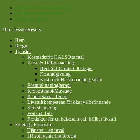
Hoppa till huvudnavigering
Hoppa till huvudinnehåll
Hoppa till sidfot
Din LivsstilsResurs
Hem
Blogg
Tjänster
Kostnadsfritt HÄLSOsamtal
Kost- & Hälsocoaching
HÄLSO-Omstart 30 dagar
Kostrådgivning
Kost- och Hälsocoaching 3mån
Postural träning/terapi
Kroppsterapi/Massage
KranioSakral Terapi
Livsstilskompetens för ökat välbefinnande
Stresshantering
Walk & Talk
Produkter för en hälsosam och hållbar livsstil
Företag / Friskvård
Tjänster – ett urval
Hälsoinventering företag