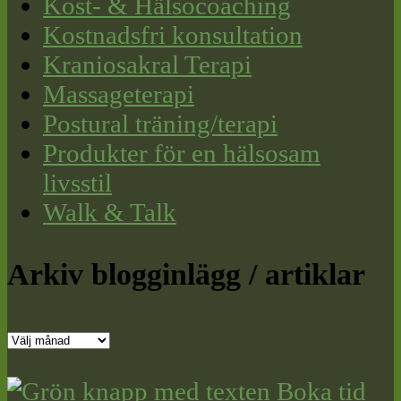
Kost- & Hälsocoaching
Kostnadsfri konsultation
Kraniosakral Terapi
Massageterapi
Postural träning/terapi
Produkter för en hälsosam
livsstil
Walk & Talk
Arkiv blogginlägg / artiklar
Arkiv
blogginlägg
/