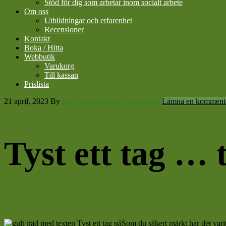
Stöd för dig som arbetar inom socialt arbete
Om oss
Utbildningar och erfarenhet
Recensioner
Kontakt
Boka / Hitta
Webbutik
Varukorg
Till kassan
Prislista
21 april, 2023
By
Din LivsstilsResurs Nina Plato
Lämna en komment
Tyst ett tag … 
Som du säkert märkt har det varit 