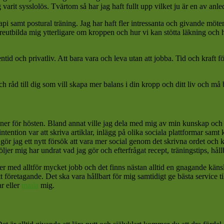
 varit sysslolös. Tvärtom så har jag haft fullt upp vilket ju är en av anledn
pi samt postural träning. Jag har haft fler intressanta och givande möte
reutbilda mig ytterligare om kroppen och hur vi kan stötta läkning oc
tid och privatliv. Att bara vara och leva utan att jobba. Tid och kraft f
ch råd till dig som vill skapa mer balans i din kropp och ditt liv och må 
planer för hösten. Bland annat ville jag dela med mig av min kunskap oc
intention var att skriva artiklar, inlägg på olika sociala plattformar samt
 gör jag ett nytt försök att vara mer social genom det skrivna ordet oc
r mig har undrat vad jag gör och efterfrågat recept, träningstips, hållba
ioder med alltför mycket jobb och det finns nästan alltid en gnagande kän
t företagande. Det ska vara hållbart för mig samtidigt ge bästa service 
r eller
maila
mig.