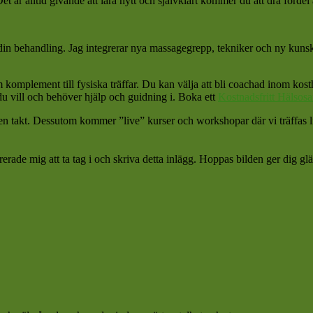
t är alltid givande att lära nytt och självklart kommer du att dra fördel 
 din behandling. Jag integrerar nya massagegrepp, tekniker och ny kuns
komplement till fysiska träffar. Du kan välja att bli coachad inom kosthål
du vill och behöver hjälp och guidning i. Boka ett
Kostnadsfritt Hälsos
n takt. Dessutom kommer ”live” kurser och workshopar där vi träffas liv
ade mig att ta tag i och skriva detta inlägg. Hoppas bilden ger dig gl