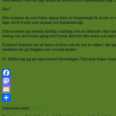
Som nämnts ovan har jag fortsatt att förkovra och vidareutbilda mig. De
Hur?
Dels kommer du som bokar någon form av kroppsterapi
få ut mer av
lager såväl fysiskt som mentalt och känslomässigt.
Dels kommer jag erbjuda skriftlig coaching som ett alternativ eller som 
träning och att komma igång med fysisk aktivitet eller annat som just 
Framöver kommer det att finnas en kurs som du kan ta online i din ege
meddelas här på bloggen och i sociala medier.
Ps. Bilden tog jag på enpromenad häromdagen. Den gula färgen inspirer
Facebook
Mastodon
Email
Dela
Arkiverad under:
Nyheter