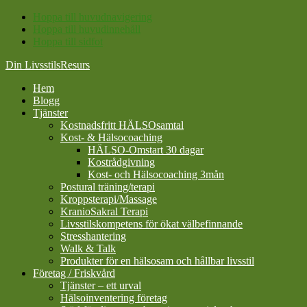
Hoppa till huvudnavigering
Hoppa till huvudinnehåll
Hoppa till sidfot
Din LivsstilsResurs
Hem
Blogg
Tjänster
Kostnadsfritt HÄLSOsamtal
Kost- & Hälsocoaching
HÄLSO-Omstart 30 dagar
Kostrådgivning
Kost- och Hälsocoaching 3mån
Postural träning/terapi
Kroppsterapi/Massage
KranioSakral Terapi
Livsstilskompetens för ökat välbefinnande
Stresshantering
Walk & Talk
Produkter för en hälsosam och hållbar livsstil
Företag / Friskvård
Tjänster – ett urval
Hälsoinventering företag