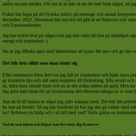
andra sociala medier. För det är ju inte så att det inte hänt något, att jag
Fokus har legat på det fysiska mötet; på massage och annan kroppstera
december 2022. Dessutom har mycket tid gått åt att förkovra och vida
och Emotionskoden.
Jag har också övat på något som jag inte varit alls bra på nämligen egen
energi och inspiration :).
Nu är jag tillbaka igen med intentionen att synas lite mer och ge tips o
Det blir inte alltid som man tänkt sig
Efter sommaren förra året var jag full av inspiration och hade stora 
ge konkreta tips och råd samt inspirera till förändring. Min avsikt och 
så, tiden bara rusade fram och nu är det redan mitten på april. Men nu
ska göra mitt bästa för att överkomma det eftersom många av er som följe
Just att få till balans är något jag själv kämpar med. Det blir lätt per
ha mat på bordet. Så jag har funderat på hur jag ska gå vidare med mit
nu? Behöver du hjälp och i så fall med vad? Skriv gärna en kommenta
Vad du som klient och följare kan förvänta dig framöver