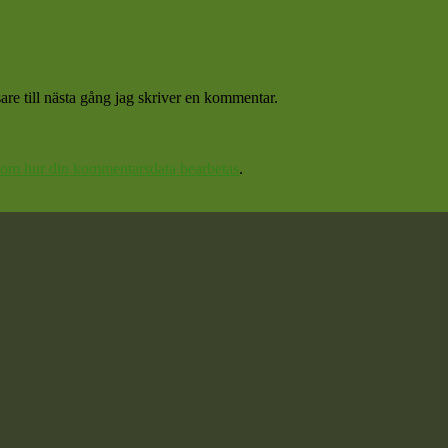
re till nästa gång jag skriver en kommentar.
 om hur din kommentarsdata bearbetas
.