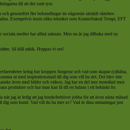
ingarna till att det varit tyst.
n och genomfört fler behandlingar än någonsin särskilt oktober-
h hälsa. Exempelvis inom olika tekniker som KranioSakral Terapi, EFT
ör sociala medier har alltså saknats. Men nu är jag tillbaka med ny
bättre. Så håll utkik. Hoppas vi ses!
h erfarenheter kring hur kroppen fungerar och vad som skapar (o)hälsa,
 komma ut med inspirationsmail till dig som vill ha det. Det blev inte
h kanske även med bilder och videos. Jag har en del inre motstånd men
ra produkter och hur man kan få till en balans i ett hektiskt liv.
sla när jag är ledig att jag borde/behöver jobba för att även nästa månad
till dig som kund. Vad vill du ha mer av? Vad är dina utmaningar just