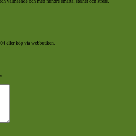
et och välmående och med mindre smärta, stelhet och stress.
04 eller köp via webbutiken.
*