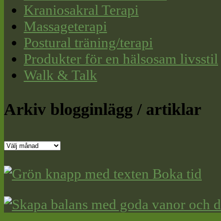
Kraniosakral Terapi
Massageterapi
Postural träning/terapi
Produkter för en hälsosam livsstil
Walk & Talk
Arkiv blogginlägg / artiklar
Arkiv
blogginlägg
/
artiklar