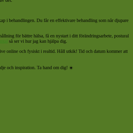
av det.
kap i behandlingen. Du får en effektivare behandling som når djupare
lning för bättre hälsa, få en nystart i ditt förändringsarbete, postural
amtal
så ser vi hur jag kan hjälpa dig.
e online och fysiskt i realtid. Håll utkik! Tid och datum kommer att
ädje och inspiration. Ta hand om dig!
☀️