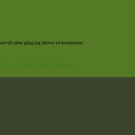
re till nästa gång jag skriver en kommentar.
 om hur din kommentarsdata bearbetas
.