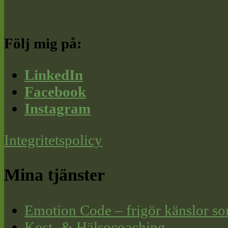
Följ mig på:
LinkedIn
Facebook
Instagram
Integritetspolicy
Mina tjänster
Emotion Code – frigör känslor so
Kost- & Hälsocoaching