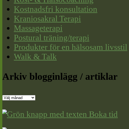
Kostnadsfri konsultation
Kraniosakral Terapi
Massageterapi
Postural träning/terapi
Produkter för en hälsosam livsstil
Walk & Talk
Arkiv blogginlägg / artiklar
Arkiv
blogginlägg
/
artiklar