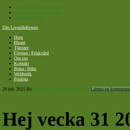
Hoppa till huvudnavigering
Hoppa till huvudinnehåll
Hoppa till sidfot
Din LivsstilsResurs
Hem
Blogg
Tjänster
Företag / Friskvård
Om oss
Kontakt
Boka / Hitta
Webbutik
Prislista
28 juli, 2025
By
Din LivsstilsResurs Nina Plato
Lämna en kommenta
Hej vecka 31 2