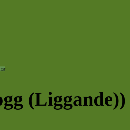
tar
ogg (Liggande))