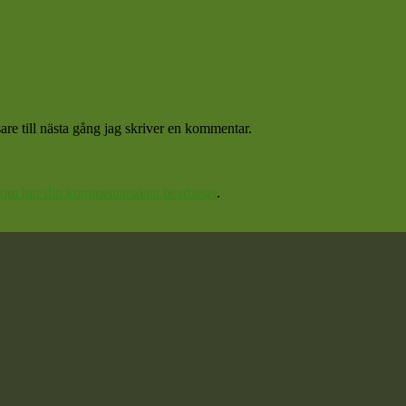
re till nästa gång jag skriver en kommentar.
 om hur din kommentarsdata bearbetas
.