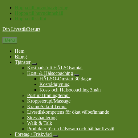
Hoppa till huvudnavigering
Hoppa till huvudinnehåll
Hoppa till sidfot
Din LivsstilsResurs
Menu
Hem
Blogg
Tjänster
Submenu
Kostnadsfritt HÄLSOsamtal
Kost- & Hälsocoaching
Submenu
HÄLSO-Omstart 30 dagar
Kostrådgivning
Kost- och Hälsocoaching 3mån
Postural träning/terapi
Kroppsterapi/Massage
KranioSakral Terapi
Livsstilskompetens för ökat välbefinnande
Stresshantering
Walk & Talk
Produkter för en hälsosam och hållbar livsstil
Företag / Friskvård
Submenu