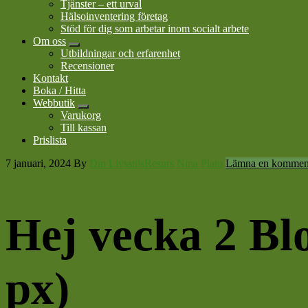
Tjänster – ett urval
Hälsoinventering företag
Stöd för dig som arbetar inom socialt arbete
Om oss
Submenu
Utbildningar och erfarenhet
Recensioner
Kontakt
Boka / Hitta
Webbutik
Submenu
Varukorg
Till kassan
Prislista
7 januari, 2024
By
Din LivsstilsResurs Nina Plato
Lämna en kommen
Hej vecka 2 Bl
px)