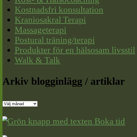
Kostnadsfri konsultation
Kraniosakral Terapi
Massageterapi
Postural träning/terapi
Produkter för en hälsosam livsstil
Walk & Talk
Arkiv blogginlägg / artiklar
Arkiv
blogginlägg
/
artiklar