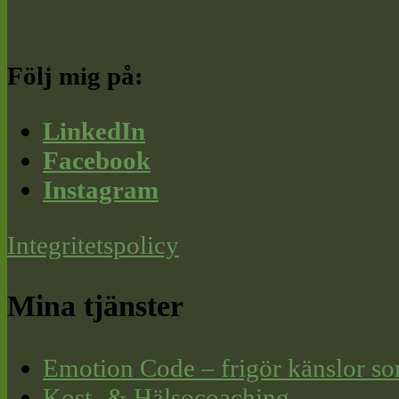
Följ mig på:
LinkedIn
Facebook
Instagram
Integritetspolicy
Mina tjänster
Emotion Code – frigör känslor so
Kost- & Hälsocoaching