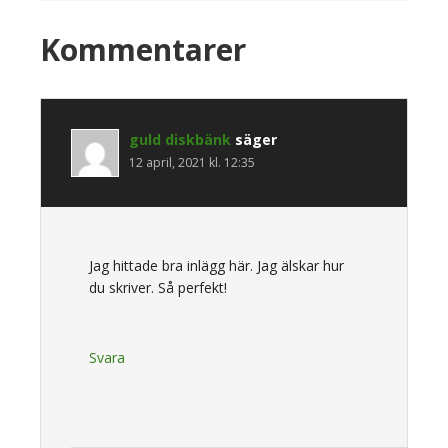
Läsarkommentarer
Kommentarer
guld diskbänk
säger
12 april, 2021 kl. 12:35
Jag hittade bra inlägg här. Jag älskar hur
du skriver. Så perfekt!
Svara