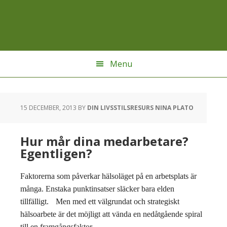
Hoppa
Hoppa
Hoppa
till
till
till
huvudnavigering
huvudinnehåll
sidfot
Menu
15 DECEMBER, 2013
BY
DIN LIVSSTILSRESURS NINA PLATO
Hur mår dina medarbetare?
Egentligen?
Faktorerna som påverkar hälsoläget på en arbetsplats är
många. Enstaka punktinsatser släcker bara elden
tillfälligt. Men med ett välgrundat och strategiskt
hälsoarbete är det möjligt att vända en nedåtgående spiral
till en framgångsfaktor.