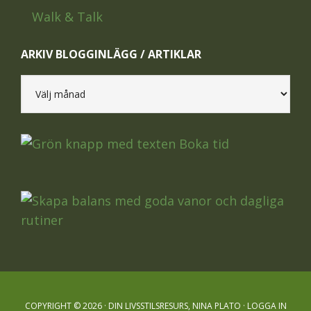
Walk & Talk
ARKIV BLOGGINLÄGG / ARTIKLAR
Arkiv
blogginlägg
/
artiklar
COPYRIGHT © 2026 · DIN LIVSSTILSRESURS, NINA PLATO ·
LOGGA IN