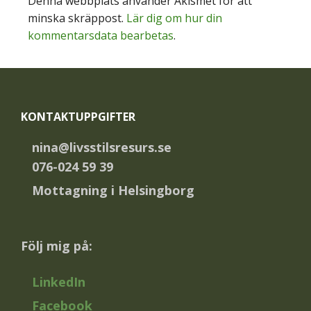
Denna webbplats använder Akismet för att
minska skräppost.
Lär dig om hur din
kommentarsdata bearbetas
.
Footer
KONTAKTUPPGIFTER
nina@livsstilsresurs.se
076-024 59 39
Mottagning i Helsingborg
Följ mig på:
LinkedIn
Facebook