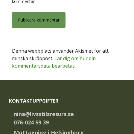
kommentar.
Denna webbplats använder Akismet för att
minska skräppost.
Lär dig om hur din
kommentarsdata bearbetas
.
Footer
KONTAKTUPPGIFTER
nina@livsstilsresurs.se
076-024 59 39
Mottagning i Helsingborg