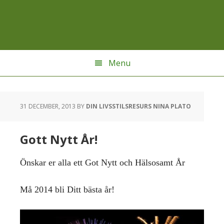
Hoppa
Hoppa
Hoppa
till
till
till
huvudnavigering
huvudinnehåll
sidfot
Menu
31 DECEMBER, 2013
BY
DIN LIVSSTILSRESURS NINA PLATO
Gott Nytt År!
Önskar er alla ett Got Nytt och Hälsosamt År
Må 2014 bli Ditt bästa år!