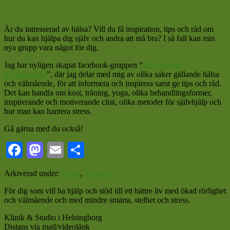
Är du intresserad av hälsa? Vill du få inspiration, tips och råd om
hur du kan hjälpa dig själv och andra att må bra? I så fall kan min
nya grupp vara något för dig.
Jag har nyligen skapat facebook-gruppen ”
Din digitala
livsstilsresurs
”, där jag delar med mig av olika saker gällande hälsa
och välmående, för att informera och inspirera samt ge tips och råd.
Det kan handla om kost, träning, yoga, olika behandlingsformer,
inspirerande och motiverande citat, olika metoder för självhjälp och
hur man kan hantera stress.
Gå gärna med du också!
Facebook
Mastodon
Email
Dela
Arkiverad under:
Hälsa
,
Nyheter
För dig som vill ha hjälp och stöd till ett bättre liv med ökad rörlighet
och välmående och med mindre smärta, stelhet och stress.
Klinik & Studio i Helsingborg
Distans via mail/videolänk