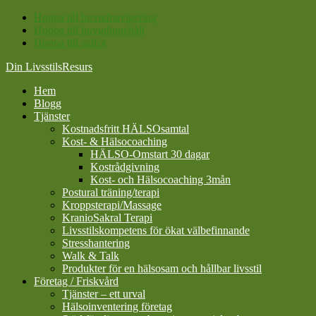
Hoppa till huvudnavigering
Hoppa till huvudinnehåll
Hoppa till sidfot
Din LivsstilsResurs
Hem
Blogg
Tjänster
Kostnadsfritt HÄLSOsamtal
Kost- & Hälsocoaching
HÄLSO-Omstart 30 dagar
Kostrådgivning
Kost- och Hälsocoaching 3mån
Postural träning/terapi
Kroppsterapi/Massage
KranioSakral Terapi
Livsstilskompetens för ökat välbefinnande
Stresshantering
Walk & Talk
Produkter för en hälsosam och hållbar livsstil
Företag / Friskvård
Tjänster – ett urval
Hälsoinventering företag