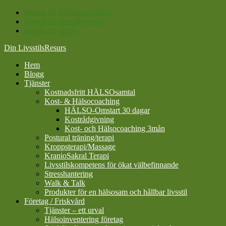
Hoppa till huvudnavigering
Hoppa till huvudinnehåll
Hoppa till sidfot
Din LivsstilsResurs
Hem
Blogg
Tjänster
Kostnadsfritt HÄLSOsamtal
Kost- & Hälsocoaching
HÄLSO-Omstart 30 dagar
Kostrådgivning
Kost- och Hälsocoaching 3mån
Postural träning/terapi
Kroppsterapi/Massage
KranioSakral Terapi
Livsstilskompetens för ökat välbefinnande
Stresshantering
Walk & Talk
Produkter för en hälsosam och hållbar livsstil
Företag / Friskvård
Tjänster – ett urval
Hälsoinventering företag