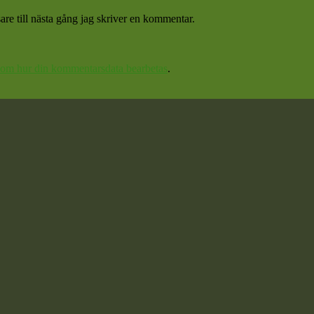
re till nästa gång jag skriver en kommentar.
 om hur din kommentarsdata bearbetas
.