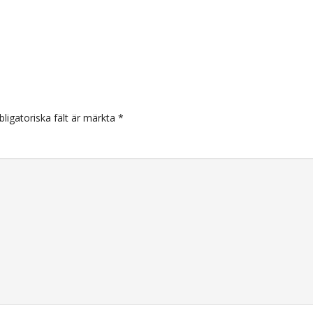
arer
bligatoriska fält är märkta
*