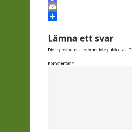
Mastodon
Email
Dela
Läsarkomment
Lämna ett svar
Din e-postadress kommer inte publiceras.
O
Kommentar
*