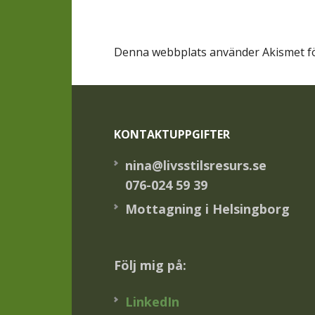
Denna webbplats använder Akismet fö
Footer
KONTAKTUPPGIFTER
nina@livsstilsresurs.se
076-024 59 39
Mottagning i Helsingborg
Följ mig på:
LinkedIn