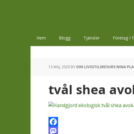
Hoppa
Hoppa
Hoppa
till
till
till
huvudnavigering
huvudinnehåll
sidfot
Hem
Blogg
Tjänster
Företag / F
13 MAJ, 2020
BY
DIN LIVSSTILSRESURS NINA PL
tvål shea av
Facebook