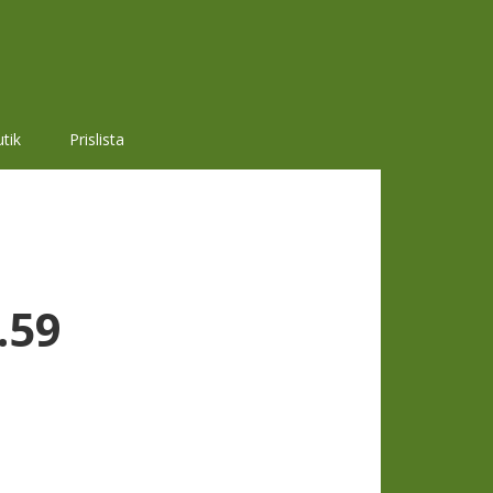
tik
Prislista
.59