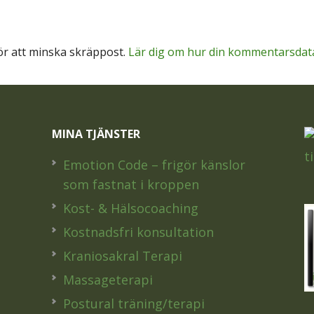
r att minska skräppost.
Lär dig om hur din kommentarsdat
MINA TJÄNSTER
Emotion Code – frigör känslor
som fastnat i kroppen
Kost- & Hälsocoaching
Kostnadsfri konsultation
Kraniosakral Terapi
Massageterapi
Postural träning/terapi