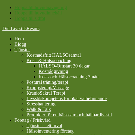
Hoppa till huvudnavigering
Hoppa till huvudinnehåll
Hoppa till sidfot
Din LivsstilsResurs
Hem
Blogg
Tjänster
Kostnadsfritt HÄLSOsamtal
Kost- & Hälsocoaching
HÄLSO-Omstart 30 dagar
Kostrådgivning
Kost- och Hälsocoaching 3mån
Postural träning/terapi
Kroppsterapi/Massage
KranioSakral Terapi
Livsstilskompetens för ökat välbefinnande
Stresshantering
Walk & Talk
Produkter för en hälsosam och hållbar livsstil
Företag / Friskvård
Tjänster – ett urval
Hälsoinventering företag