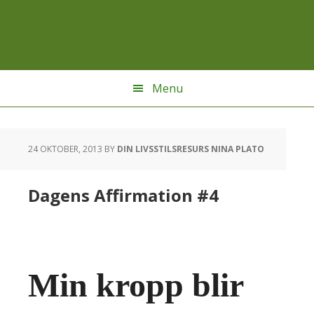
Hoppa
Hoppa
Hoppa
till
till
till
huvudnavigering
huvudinnehåll
sidfot
Menu
24 OKTOBER, 2013
BY
DIN LIVSSTILSRESURS NINA PLATO
Dagens Affirmation #4
Min kropp blir