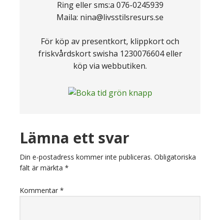
Ring eller sms:a 076-0245939
Maila: nina@livsstilsresurs.se
För köp av presentkort, klippkort och
friskvårdskort swisha 1230076604 eller
köp via webbutiken.
Läsarkommentarer
Lämna ett svar
Din e-postadress kommer inte publiceras.
Obligatoriska
fält är märkta
*
Kommentar
*