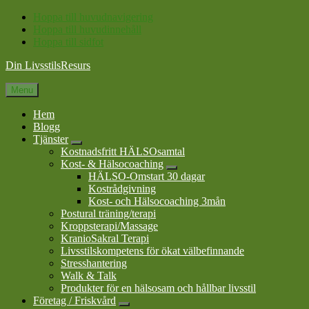
Hoppa till huvudnavigering
Hoppa till huvudinnehåll
Hoppa till sidfot
Din LivsstilsResurs
Menu
Hem
Blogg
Tjänster
Submenu
Kostnadsfritt HÄLSOsamtal
Kost- & Hälsocoaching
Submenu
HÄLSO-Omstart 30 dagar
Kostrådgivning
Kost- och Hälsocoaching 3mån
Postural träning/terapi
Kroppsterapi/Massage
KranioSakral Terapi
Livsstilskompetens för ökat välbefinnande
Stresshantering
Walk & Talk
Produkter för en hälsosam och hållbar livsstil
Företag / Friskvård
Submenu