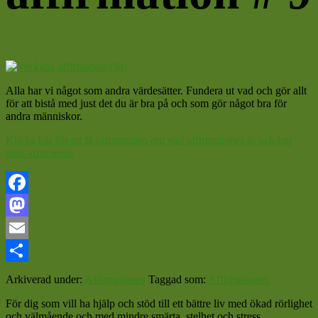
Alla har vi något som andra värdesätter. Fundera ut vad och gör allt
för att bistå med just det du är bra på och som gör något bra för
andra människor.
Klicka här för att få information om vad affirmationer är och hur
man affirmerar.
Facebook
Mastodon
Email
Dela
Arkiverad under:
Affirmationer
Taggad som:
Affirmationer
För dig som vill ha hjälp och stöd till ett bättre liv med ökad rörlighet
och välmående och med mindre smärta, stelhet och stress.