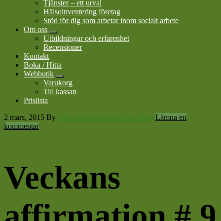
Tjänster – ett urval
Hälsoinventering företag
Stöd för dig som arbetar inom socialt arbete
Om oss
Submenu
Utbildningar och erfarenhet
Recensioner
Kontakt
Boka / Hitta
Webbutik
Submenu
Varukorg
Till kassan
Prislista
2 mars, 2015
By
Din LivsstilsResurs Nina Plato
Lämna en
kommentar
Veckans
affirmation # 9