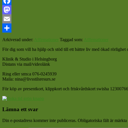
Facebook
Mastodon
Email
Dela
Arkiverad under:
Affirmationer
Taggad som:
Affirmationer
För dig som vill ha hjälp och stöd till ett bättre liv med ökad rörligh
Klinik & Studio i Helsingborg
Distans via mail/videolänk
Ring eller sms:a 076-0245939
Maila: nina@livsstilsresurs.se
För köp av presentkort, klippkort och friskvårdskort swisha 12300766
Läsarkommentarer
Lämna ett svar
Din e-postadress kommer inte publiceras.
Obligatoriska fält är märkta