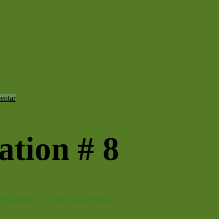
entar
ation # 8
firmationer är och hur man affirmerar.