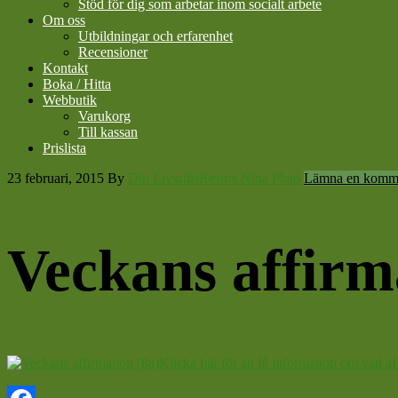
Stöd för dig som arbetar inom socialt arbete
Om oss
Utbildningar och erfarenhet
Recensioner
Kontakt
Boka / Hitta
Webbutik
Varukorg
Till kassan
Prislista
23 februari, 2015
By
Din LivsstilsResurs Nina Plato
Lämna en komm
Veckans affirm
Klicka här för att få information om vad af