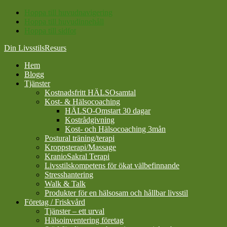
Hoppa till huvudnavigering
Hoppa till huvudinnehåll
Hoppa till sidfot
Din LivsstilsResurs
Hem
Blogg
Tjänster
Kostnadsfritt HÄLSOsamtal
Kost- & Hälsocoaching
HÄLSO-Omstart 30 dagar
Kostrådgivning
Kost- och Hälsocoaching 3mån
Postural träning/terapi
Kroppsterapi/Massage
KranioSakral Terapi
Livsstilskompetens för ökat välbefinnande
Stresshantering
Walk & Talk
Produkter för en hälsosam och hållbar livsstil
Företag / Friskvård
Tjänster – ett urval
Hälsoinventering företag