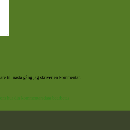
re till nästa gång jag skriver en kommentar.
 om hur din kommentarsdata bearbetas
.