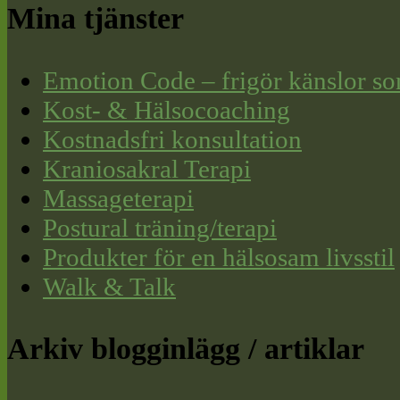
Mina tjänster
Emotion Code – frigör känslor so
Kost- & Hälsocoaching
Kostnadsfri konsultation
Kraniosakral Terapi
Massageterapi
Postural träning/terapi
Produkter för en hälsosam livsstil
Walk & Talk
Arkiv blogginlägg / artiklar