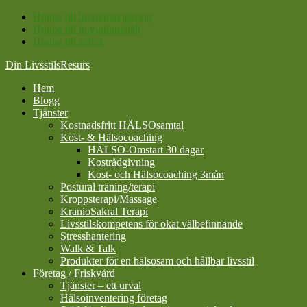
Hoppa till huvudnavigering
Hoppa till huvudinnehåll
Hoppa till sidfot
Din LivsstilsResurs
Hem
Blogg
Tjänster
Kostnadsfritt HÄLSOsamtal
Kost- & Hälsocoaching
HÄLSO-Omstart 30 dagar
Kostrådgivning
Kost- och Hälsocoaching 3mån
Postural träning/terapi
Kroppsterapi/Massage
KranioSakral Terapi
Livsstilskompetens för ökat välbefinnande
Stresshantering
Walk & Talk
Produkter för en hälsosam och hållbar livsstil
Företag / Friskvård
Tjänster – ett urval
Hälsoinventering företag