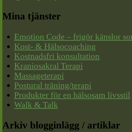
Mina tjänster
Emotion Code – frigör känslor so
Kost- & Hälsocoaching
Kostnadsfri konsultation
Kraniosakral Terapi
Massageterapi
Postural träning/terapi
Produkter för en hälsosam livsstil
Walk & Talk
Arkiv blogginlägg / artiklar