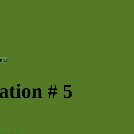
ntar
ation # 5
affirmerar.