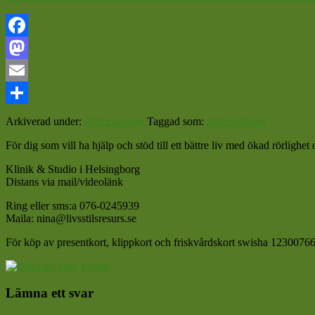
Facebook
Mastodon
Email
Dela
Arkiverad under:
Affirmationer
Taggad som:
Affirmationer
För dig som vill ha hjälp och stöd till ett bättre liv med ökad rörligh
Klinik & Studio i Helsingborg
Distans via mail/videolänk
Ring eller sms:a 076-0245939
Maila: nina@livsstilsresurs.se
För köp av presentkort, klippkort och friskvårdskort swisha 12300766
Läsarkommentarer
Lämna ett svar