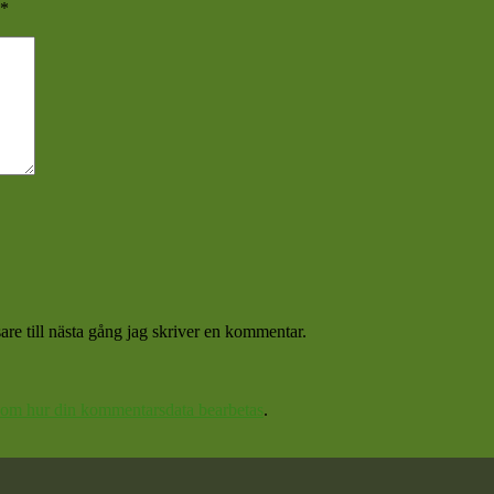
*
re till nästa gång jag skriver en kommentar.
 om hur din kommentarsdata bearbetas
.