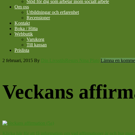
Stöd för dig som arbetar inom socialt arbete
Om oss
Utbildningar och erfarenhet
Recensioner
Kontakt
Boka / Hitta
Webbutik
Varukorg
Till kassan
Prislista
2 februari, 2015
By
Din LivsstilsResurs Nina Plato
Lämna en komme
Veckans affirm
Klicka här för att få information om vad affirmationer är och hur man 