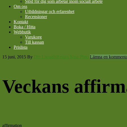
Stöd för dig som arbetar inom socialt arbete
Om oss
Utbildningar och erfarenhet
Recensioner
Kontakt
Boka / Hitta
Webbutik
Varukorg
Till kassan
Prislista
15 juni, 2015
By
Din LivsstilsResurs Nina Plato
Lämna en kommenta
Veckans affirm
affirmation