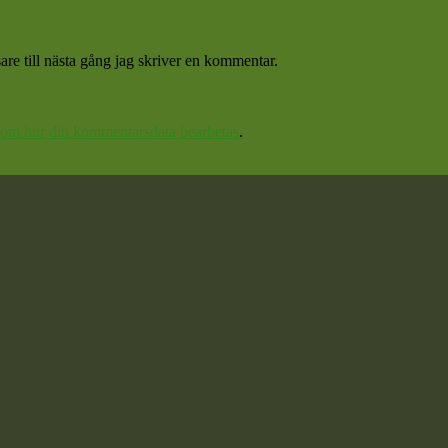
re till nästa gång jag skriver en kommentar.
 om hur din kommentarsdata bearbetas
.