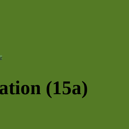
r
ation (15a)