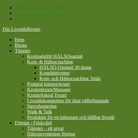
Hoppa till huvudnavigering
Hoppa till huvudinnehåll
Hoppa till sidfot
Din LivsstilsResurs
Hem
Blogg
Tjänster
Kostnadsfritt HÄLSOsamtal
Kost- & Hälsocoaching
HÄLSO-Omstart 30 dagar
Kostrådgivning
Kost- och Hälsocoaching 3mån
Postural träning/terapi
Kroppsterapi/Massage
KranioSakral Terapi
Livsstilskompetens för ökat välbefinnande
Stresshantering
Walk & Talk
Produkter för en hälsosam och hållbar livsstil
Företag / Friskvård
Tjänster – ett urval
Hälsoinventering företag